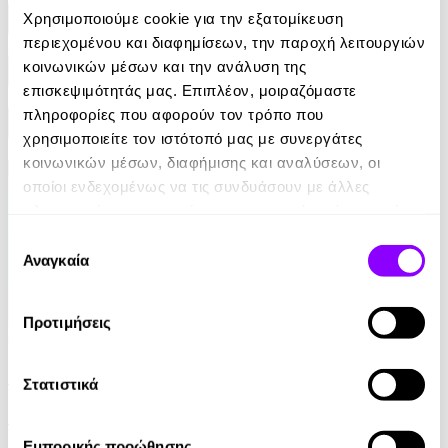
Χρησιμοποιούμε cookie για την εξατομίκευση
Αφηγητές
περιεχομένου και διαφημίσεων, την παροχή λειτουργιών
κοινωνικών μέσων και την ανάλυση της
Κατηγορίες
επισκεψιμότητάς μας. Επιπλέον, μοιραζόμαστε
πληροφορίες που αφορούν τον τρόπο που
Εκδοτικοί οίκοι
χρησιμοποιείτε τον ιστότοπό μας με συνεργάτες
κοινωνικών μέσων, διαφήμισης και αναλύσεων, οι
οποίοι ενδεχομένως να τις συνδυάσουν με άλλες
πληροφορίες που τους έχετε παραχωρήσει ή τις οποίες
έχουν συλλέξει σε σχέση με την από μέρους σας χρήση
Επιλογή
των υπηρεσιών τους.
Αναγκαία
συγκατάθεσης
Προτιμήσεις
Audiobook
• 1 Credit
Κατακτώ την Ευτυχία
Στατιστικά
Tal Ben-Shahar
Εμπορικής προώθησης