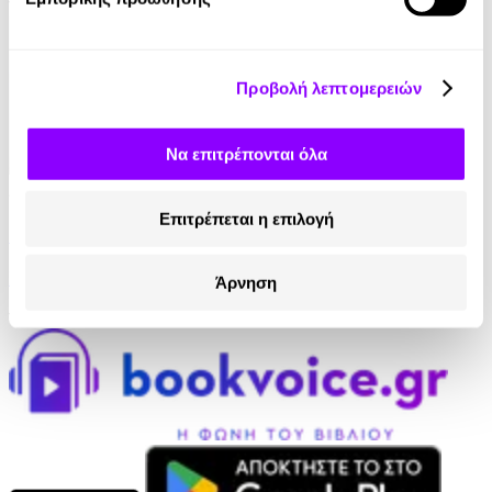
11.90€
Προβολή λεπτομερειών
Να επιτρέπονται όλα
Audiobook
• 1 Credit
Επιτρέπεται η επιλογή
Σε Θολά Νερά
Χρύσα Φάντη
Άρνηση
11.90€