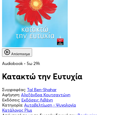
Απόσπασμα
Audiobook • 5ω 29λ
Κατακτώ την Ευτυχία
Συγγραφέας:
Tal Ben-Shahar
Αφήγηση:
Αλεξάνδρα Κουτσαντώνη
Εκδόσεις:
Εκδόσεις Λιβάνη
Κατηγορία:
Αυτοβελτίωση - Ψυχολογία
Κατάλογος Plus