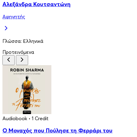
Αλεξάνδρα Κουτσαντώνη
Αφηγητής
Γλώσσα:
Ελληνικά
Προτεινόμενα
Audiobook
• 1 Credit
Ο Μοναχός που Πούλησε τη Φερράρι του