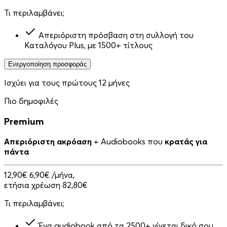
Τι περιλαμβάνει;
Απεριόριστη πρόσβαση στη συλλογή του
Καταλόγου Plus, με 1500+ τίτλους
Ενεργοποίηση προσφοράς
Ισχύει για τους πρώτους 12 μήνες
Πιο δημοφιλές
Premium
Απεριόριστη ακρόαση
+ Audiobooks που
κρατάς για
πάντα
12,90€
6,90€
/μήνα,
ετήσια χρέωση 82,80€
Τι περιλαμβάνει;
Ένα audiobook από τα 2500+ γίνεται δικό σου