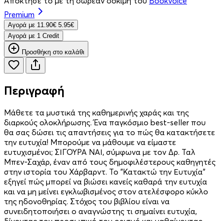
Απόκτησέ το με τη δωρεάν δοκιμή του
Bookvoice
Premium
Aγορά με
11.90€
5.95€
Aγορά με 1 Credit
Προσθήκη στο καλάθι
Περιγραφή
Μάθετε τα μυστικά της καθημερινής χαράς και της
διαρκούς ολοκλήρωσης. Ένα παγκόσμιο best-seller που
θα σας δώσει τις απαντήσεις για το πώς θα κατακτήσετε
την ευτυχία! Μπορούμε να μάθουμε να είμαστε
ευτυχισμένοι; ΣΙΓΟΥΡΑ ΝΑΙ, σύμφωνα με τον Δρ. Ταλ
Μπεν-Σαχάρ, έναν από τους δημοφιλέστερους καθηγητές
στην ιστορία του Χάρβαρντ. Το "Κατακτώ την Ευτυχία"
εξηγεί πώς μπορεί να βιώσει κανείς καθαρά την ευτυχία
και να μη μείνει εγκλωβισμένος στον ατελέσφορο κύκλο
της ηδονοθηρίας. Στόχος του βιβλίου είναι να
συνειδητοποιήσει ο αναγνώστης τι σημαίνει ευτυχία,
δίνοντας τον προσωπικό του ορισμό και μαθαίνοντας