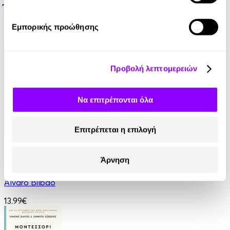
Έλα να ψηλώσουμε μαζί
Εμπορικής προώθησης
Μάριος Μάζαρης
12.99€
Προβολή λεπτομερειών
Να επιτρέπονται όλα
Επιτρέπεται η επιλογή
eBook
Άρνηση
Πως λειτουργεί ο εγκέφαλος των παιδιών
Alvaro Bilbao
13.99€