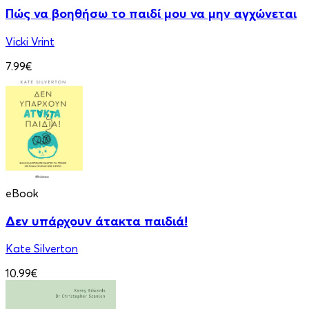
Πώς να βοηθήσω το παιδί μου να μην αγχώνεται
Vicki Vrint
7.99€
eBook
Δεν υπάρχουν άτακτα παιδιά!
Kate Silverton
10.99€