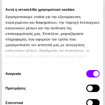
Αυτή η ιστοσελίδα χρησιμοποιεί cookies
Χρησιμοποιούμε cookie για την εξατομίκευση
περιεχομένου και διαφημίσεων, την παροχή λειτουργιών
Audiobook
• 1 Credit
κοινωνικών μέσων και την ανάλυση της
Μεγαλώνοντας Παιδιά Βήμα Βήμα 1 - Η Μαγεία να
επισκεψιμότητάς μας. Επιπλέον, μοιραζόμαστε
Είσαι Γονιός
πληροφορίες που αφορούν τον τρόπο που
χρησιμοποιείτε τον ιστότοπό μας με συνεργάτες
Hedvig Montgomery
κοινωνικών μέσων, διαφήμισης και αναλύσεων, οι
12.99€
6.49€
(-50%)
οποίοι ενδεχομένως να τις συνδυάσουν με άλλες
πληροφορίες που τους έχετε παραχωρήσει ή τις οποίες
έχουν συλλέξει σε σχέση με την από μέρους σας χρήση
Επιλογή
των υπηρεσιών τους.
Αναγκαία
συγκατάθεσης
Προτιμήσεις
eBook
Στατιστικά