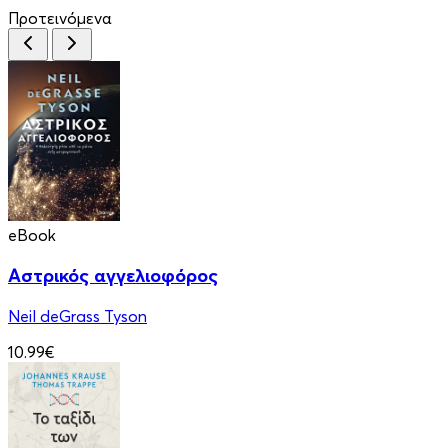
Προτεινόμενα
eBook
Αστρικός αγγελιοφόρος
Neil deGrass Tyson
10.99€