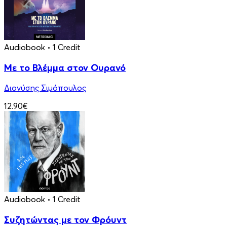
Audiobook
• 1 Credit
Με το Βλέμμα στον Ουρανό
Διονύσης Σιμόπουλος
12.90€
Audiobook
• 1 Credit
Συζητώντας με τον Φρόυντ