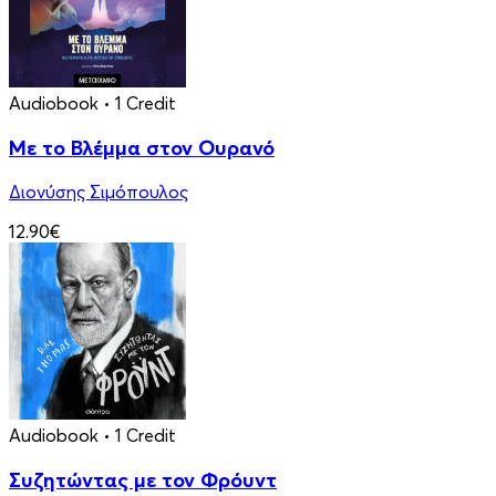
Audiobook
• 1 Credit
Με το Βλέμμα στον Ουρανό
Διονύσης Σιμόπουλος
12.90€
Audiobook
• 1 Credit
Συζητώντας με τον Φρόυντ