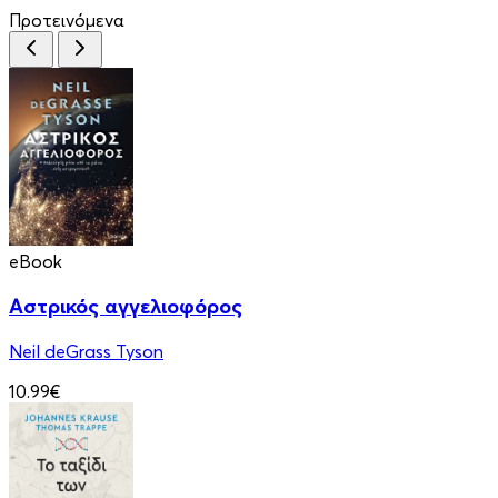
Προτεινόμενα
eBook
Αστρικός αγγελιοφόρος
Neil deGrass Tyson
10.99€