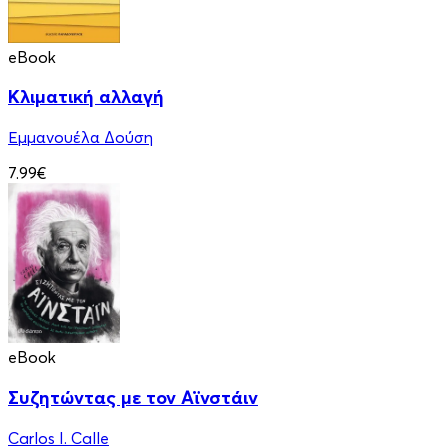
eBook
Κλιματική αλλαγή
Εμμανουέλα Δούση
7.99€
eBook
Συζητώντας με τον Αϊνστάιν
Carlos I. Calle