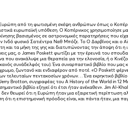
 Ευρώπη από τη φωτισμένη σκέψη ανθρώπων όπως ο Κοπέρνικο
ειστικά ευρωπαϊκή υπόθεση. Ο Κοπέρνικος χρησιμοποίησε μα
νησης βασισμένος σε αστρονομικές παρατηρήσεις που είχαν γ
 Ινδό φυσικό Σατιέντρα Ναθ Μπόζε. Το Ο Δαρβίνος και ο Αϊ
η και τα μήκη της γης και διατυπώνοντας την άποψη ότι η ι
εις μας, ο James Poskett φωτίζει με την έρευνά του σπουδ
α που ανακάλυψε μια θεραπεία για την ελονοσία, ή ο Κινέζ
ανός συνάδελφός του). Ένα συναρπαστικό βιβλίο που μας κα
όχρωμο, ζωντανό και ενδιαφέρον από ποτέ. «Ο Poskett φέρνε
 των τελευταίων πεντακοσίων χρόνων… Ένα εκρηκτικό βιβλίο
erry Brotton, συγγραφέας του A History of the World in 12 
μαντικό βιβλίο εξηγεί ότι έτσι ήταν ανέκαθεν». Jim Al-Khal
 δεν θεωρεί ότι η Ευρώπη ήταν μια εξαιρετική περίπτωση αλ
η ότι η επιστημονική πρόοδος είναι, και πάντα ήταν, μια π