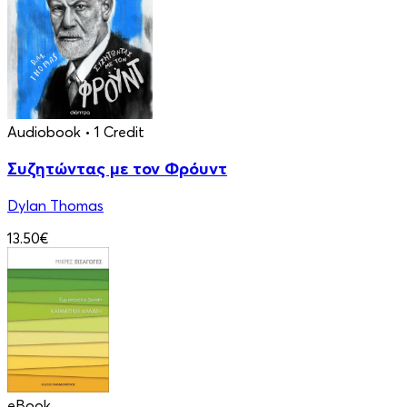
Audiobook
• 1 Credit
Συζητώντας με τον Φρόυντ
Dylan Thomas
13.50€
eBook