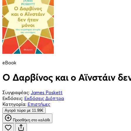
eBook
Ο Δαρβίνος και ο Αϊνστάιν δε
Συγγραφέας:
James Poskett
Εκδόσεις:
Εκδόσεις Διόπτρα
Κατηγορία:
Επιστήμες
Aγορά τώρα με 11.99€
Προσθήκη στο καλάθι