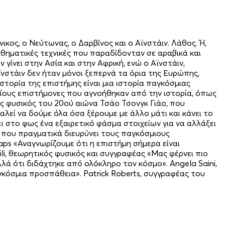
ς, ο Νεύτωνας, ο Δαρβίνος και ο Αϊνστάιν. Λάθος. Ή,
θηματικές τεχνικές που παραδίδονταν σε αραβικά και
ίνει στην Ασία και στην Αφρική, ενώ ο Αϊνστάιν,
νστάιν δεν ήταν μόνοι ξεπερνά τα όρια της Ευρώπης,
στορία της επιστήμης είναι μια ιστορία παγκόσμιας
αίους επιστήμονες που αγνοήθηκαν από την ιστορία, όπως
ος φυσικός του 20ού αιώνα Τσάο Τσονγκ Γιάο, που
λεί να δούμε όλα όσα ξέρουμε με άλλο μάτι και κάνει το
ι στο φως ένα εξαιρετικό φάσμα στοιχείων για να αλλάξει
 που πραγματικά διευρύνει τους παγκόσμιους
Maps «Αναγνωρίζουμε ότι η επιστήμη σήμερα είναι
ili, θεωρητικός φυσικός και συγγραφέας «Μας φέρνει πιο
λά ότι διδάχτηκε από ολόκληρο τον κόσμο». Angela Saini,
αγκόσμια προσπάθεια». Patrick Roberts, συγγραφέας του