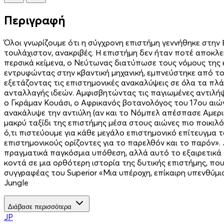
Περιγραφή
Όλοι γνωρίζουμε ότι η σύγχρονη επιστήμη γεννήθηκε στην
τουλάχιστον, ανακριβές. Η επιστήμη δεν ήταν ποτέ αποκλ
περσικά κείμενα, ο Νεύτωνας διατύπωσε τους νόμους της κί
εντρυφώντας στην κβαντική μηχανική, εμπνεύστηκε από τον
εξετάζοντας τις επιστημονικές ανακαλύψεις σε όλα τα πλάτ
ανταλλαγής ιδεών. Αμφισβητώντας τις παγιωμένες αντιλήψ
ο Γκράμαν Κουάσι, ο Αφρικανός βοτανολόγος του 17ου αιών
ανακάλυψε την αντιύλη (αν και το Νόμπελ απέσπασε Αμερικ
μακρύ ταξίδι της επιστήμης μέσα στους αιώνες πιο ποικιλ
ό,τι πιστεύουμε για κάθε μεγάλο επιστημονικό επίτευγμα
επιστημονικούς ορίζοντες για το παρελθόν και το παρόν». J
πραγματικά παγκόσμια υπόθεση, αλλά αυτό το εξαιρετικά ση
κοντά σε μια ορθότερη ιστορία της δυτικής επιστήμης, που
συγγραφέας του Superior «Μια υπέροχη, επίκαιρη υπενθύμισ
Jungle
Διάβασε περισσότερα
JP