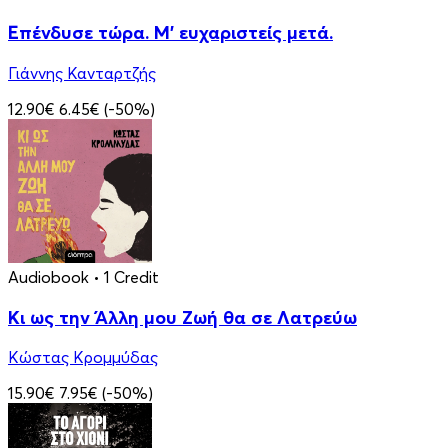
Επένδυσε τώρα. Μ’ ευχαριστείς μετά.
Γιάννης Κανταρτζής
12.90€
6.45€
(-50%)
Audiobook
• 1 Credit
Κι ως την Άλλη μου Ζωή θα σε Λατρεύω
Κώστας Κρομμύδας
15.90€
7.95€
(-50%)