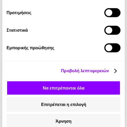
6.65€
Προτιμήσεις
Στατιστικά
Εμπορικής προώθησης
Audiobook
• 1 Credit
Οι περιπέτειες του Σέρλοκ Χολμς - Μέρος Α'
Προβολή λεπτομερειών
Sir Arthur Conan Doyle
5.90€
Να επιτρέπονται όλα
Επιτρέπεται η επιλογή
Άρνηση