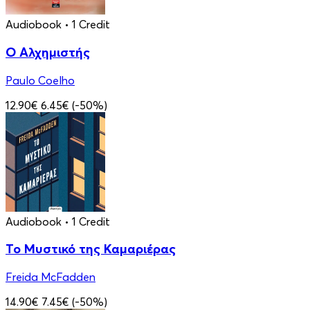
Audiobook
• 1 Credit
Ο Αλχημιστής
Paulo Coelho
12.90€
6.45€
(-50%)
Audiobook
• 1 Credit
Το Μυστικό της Καμαριέρας
Freida McFadden
14.90€
7.45€
(-50%)