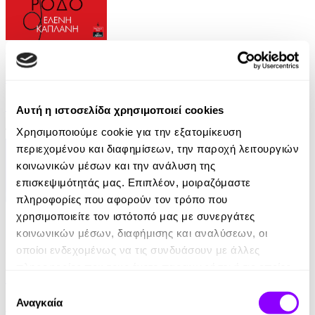
Audiobook
• 1 Credit
Μαύρο Ρόδο
Ελένη Καπλάνη
Αυτή η ιστοσελίδα χρησιμοποιεί cookies
13.59€
6.79€
(-50%)
Χρησιμοποιούμε cookie για την εξατομίκευση
περιεχομένου και διαφημίσεων, την παροχή λειτουργιών
κοινωνικών μέσων και την ανάλυση της
επισκεψιμότητάς μας. Επιπλέον, μοιραζόμαστε
πληροφορίες που αφορούν τον τρόπο που
χρησιμοποιείτε τον ιστότοπό μας με συνεργάτες
κοινωνικών μέσων, διαφήμισης και αναλύσεων, οι
Audiobook
• 1 Credit
οποίοι ενδεχομένως να τις συνδυάσουν με άλλες
πληροφορίες που τους έχετε παραχωρήσει ή τις οποίες
Η Πλημμύρα
έχουν συλλέξει σε σχέση με την από μέρους σας χρήση
Επιλογή
των υπηρεσιών τους.
Αναγκαία
συγκατάθεσης
Εμίλ Ζολά