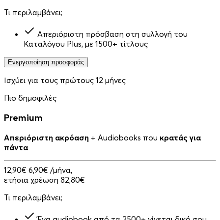
Τι περιλαμβάνει;
Απεριόριστη πρόσβαση στη συλλογή του
Καταλόγου Plus, με 1500+ τίτλους
Ενεργοποίηση προσφοράς
Ισχύει για τους πρώτους 12 μήνες
Πιο δημοφιλές
Premium
Απεριόριστη ακρόαση
+ Audiobooks που
κρατάς για
πάντα
12,90€
6,90€
/μήνα,
ετήσια χρέωση 82,80€
Τι περιλαμβάνει;
Ένα audiobook από τα 2500+ γίνεται δικό σου