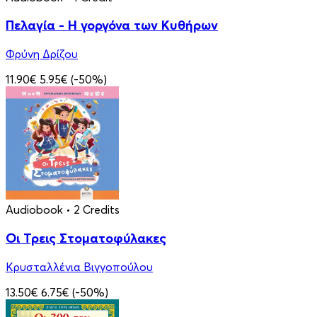
Πελαγία - Η γοργόνα των Κυθήρων
Φρύνη Δρίζου
11.90€
5.95€
(-50%)
Audiobook
• 2 Credits
Οι Τρεις Στοματοφύλακες
Κρυσταλλένια Βιγγοπούλου
13.50€
6.75€
(-50%)