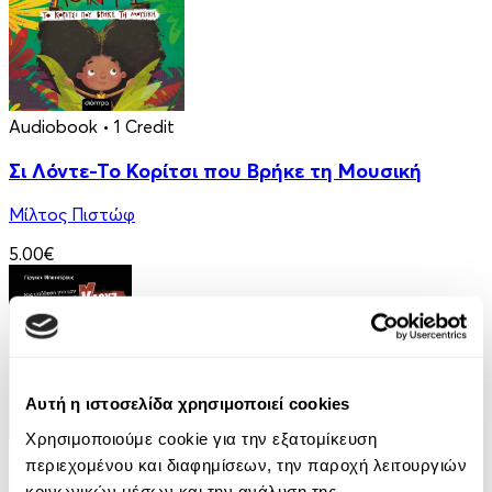
Audiobook
• 1 Credit
Σι Λόντε-Το Κορίτσι που Βρήκε τη Μουσική
Μίλτος Πιστώφ
5.00€
Αυτή η ιστοσελίδα χρησιμοποιεί cookies
Χρησιμοποιούμε cookie για την εξατομίκευση
eBook
περιεχομένου και διαφημίσεων, την παροχή λειτουργιών
κοινωνικών μέσων και την ανάλυση της