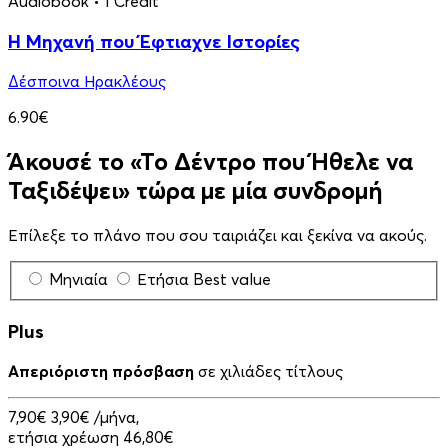
Audiobook
• 1 Credit
Η Μηχανή που Έφτιαχνε Ιστορίες
Δέσποινα Ηρακλέους
6.90€
Άκουσέ το «Το Δέντρο που Ήθελε να
Ταξιδέψει» τώρα με μία συνδρομή
Επίλεξε το πλάνο που σου ταιριάζει και ξεκίνα να ακούς.
Μηνιαία
Ετήσια
Best value
Plus
Απεριόριστη πρόσβαση
σε χιλιάδες τίτλους
7,90€
3,90€
/μήνα,
ετήσια χρέωση 46,80€