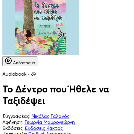
Απόσπασμα
Audiobook • 8λ
Το Δέντρο που Ήθελε να
Ταξιδέψει
Συγγραφέας:
Νικόλας Γαλανός
Αφήγηση:
Γεωργία Μαυρογεώργη
Εκδόσεις:
Εκδόσεις Κάκτος
Κατηγορία:
Παιδική Λογοτεχνία