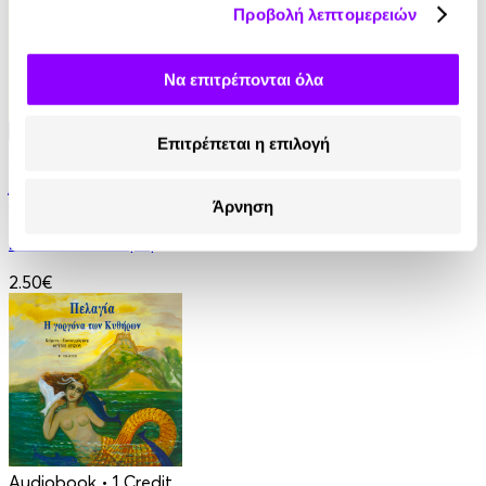
Προβολή λεπτομερειών
Να επιτρέπονται όλα
Επιτρέπεται η επιλογή
Audiobook
• 1 Credit
Άντα Λαβλέις. Η πρώτη προγραμματίστρια
Άρνηση
Στέλλα Κάσδαγλη
2.50€
Audiobook
• 1 Credit