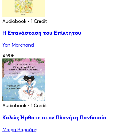
Audiobook
• 1 Credit
Η Επανάσταση του Επίκτητου
Yan Marchand
4.90€
Audiobook
• 1 Credit
Καλώς Ήρθατε στον Πλανήτη Πανδαισία
Μαίρη Βαρσάμη