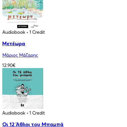
Audiobook
• 1 Credit
Μετέωρα
Μάριος Μάζαρης
12.90€
Audiobook
• 1 Credit
Οι 12 Άθλοι του Μπαμπά