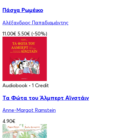
Πάσχα Ρωμέικο
Αλέξανδρος Παπαδιαμάντης
11.00€
5.50€
(-50%)
Audiobook
• 1 Credit
Τα Φώτα του Άλμπερτ Αϊνστάιν
Anne-Margot Ramstein
4.90€