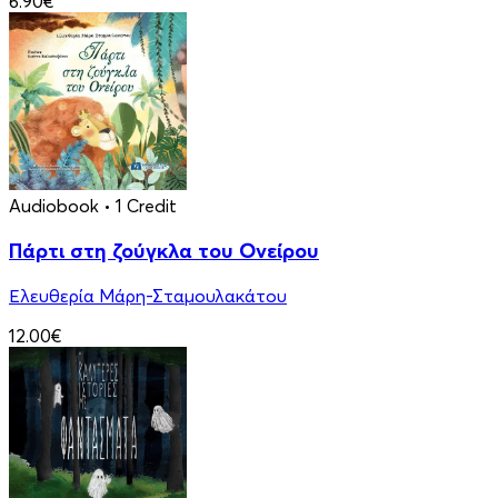
6.90€
Audiobook
• 1 Credit
Πάρτι στη ζούγκλα του Ονείρου
Ελευθερία Μάρη-Σταμουλακάτου
12.00€