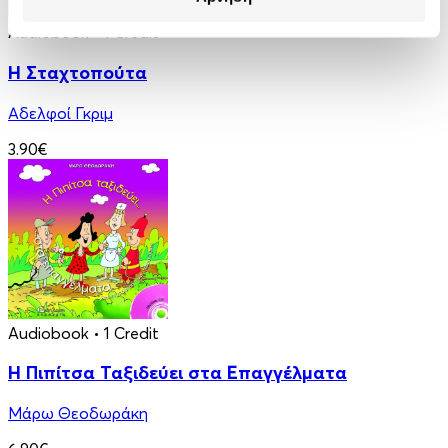
Audiobook
• 1 Credit
Η Σταχτοπούτα
Αδελφοί Γκριμ
3.90€
Audiobook
• 1 Credit
Η Πιπίτσα Ταξιδεύει στα Επαγγέλματα
Μάρω Θεοδωράκη