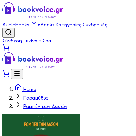
Audiobooks
eBooks
Κατηγορίες
Συνδρομές
Σύνδεση
Ξεκίνα τώρα
Home
Παραμύθια
Ρομπέν των Δασών