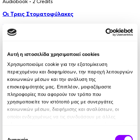
Audiobook
• 2 Credits
Οι Τρεις Στοματοφύλακες
Κρυσταλλένια Βιγγοπούλου
13.50€
Αυτή η ιστοσελίδα χρησιμοποιεί cookies
Χρησιμοποιούμε cookie για την εξατομίκευση
περιεχομένου και διαφημίσεων, την παροχή λειτουργιών
κοινωνικών μέσων και την ανάλυση της
επισκεψιμότητάς μας. Επιπλέον, μοιραζόμαστε
πληροφορίες που αφορούν τον τρόπο που
Audiobook
• 1 Credit
χρησιμοποιείτε τον ιστότοπό μας με συνεργάτες
Το Σαμοβάρι με τα Παραμύθια - Η Μύτη
κοινωνικών μέσων, διαφήμισης και αναλύσεων, οι
οποίοι ενδεχομένως να τις συνδυάσουν με άλλες
Nikolai Gogol
πληροφορίες που τους έχετε παραχωρήσει ή τις οποίες
3.90€
έχουν συλλέξει σε σχέση με την από μέρους σας χρήση
Επιλογή
των υπηρεσιών τους.
Αναγκαία