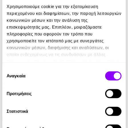
Nikolai Gogol
Χρησιμοποιούμε cookie για την εξατομίκευση
περιεχομένου και διαφημίσεων, την παροχή λειτουργιών
3.90€
κοινωνικών μέσων και την ανάλυση της
επισκεψιμότητάς μας. Επιπλέον, μοιραζόμαστε
πληροφορίες που αφορούν τον τρόπο που
χρησιμοποιείτε τον ιστότοπό μας με συνεργάτες
κοινωνικών μέσων, διαφήμισης και αναλύσεων, οι
οποίοι ενδεχομένως να τις συνδυάσουν με άλλες
πληροφορίες που τους έχετε παραχωρήσει ή τις οποίες
έχουν συλλέξει σε σχέση με την από μέρους σας χρήση
Audiobook
• 1 Credit
Επιλογή
των υπηρεσιών τους.
Αναγκαία
συγκατάθεσης
Ταξίδια στη Μυθολογία - Κατορθώματα και
Θαύματα
Προτιμήσεις
Μαρία Αγγελίδου
4.90€
Στατιστικά