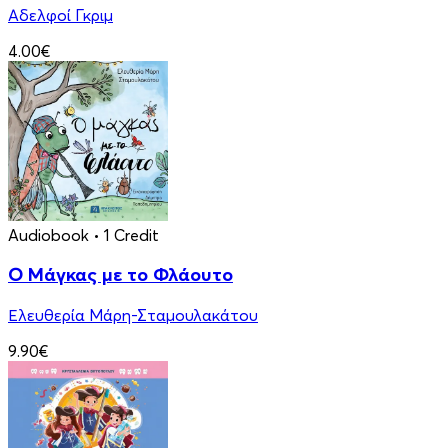
Αδελφοί Γκριμ
4.00€
Audiobook
• 1 Credit
Ο Μάγκας με το Φλάουτο
Ελευθερία Μάρη-Σταμουλακάτου
9.90€