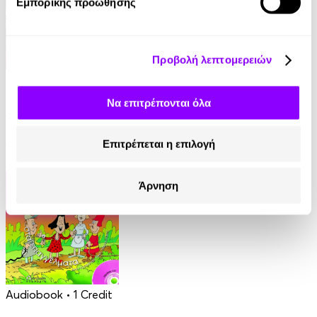
Εμπορικής προώθησης
Προβολή λεπτομερειών
Audiobook
• 1 Credit
Να επιτρέπονται όλα
Η Σταχτοπούτα
Αδελφοί Γκριμ
Επιτρέπεται η επιλογή
3.90€
Άρνηση
Audiobook
• 1 Credit