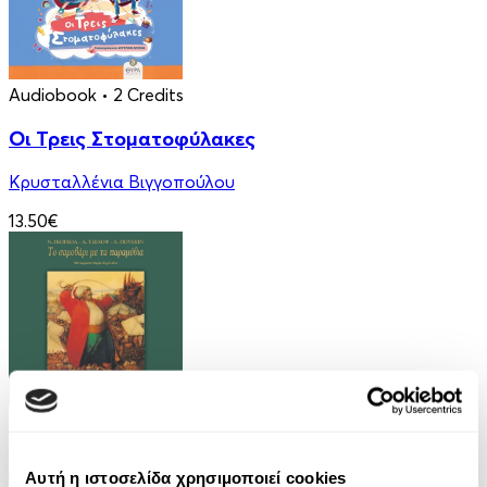
Audiobook
• 2 Credits
Οι Τρεις Στοματοφύλακες
Κρυσταλλένια Βιγγοπούλου
13.50€
Audiobook
• 1 Credit
Το Σαμοβάρι με τα Παραμύθια - Η Μύτη
Αυτή η ιστοσελίδα χρησιμοποιεί cookies