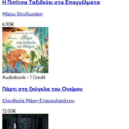
Η Πιπίτσα Ταξιδεύει στα Επαγγέλματα
Μάρω Θεοδωράκη
6.90€
Audiobook
• 1 Credit
Πάρτι στη ζούγκλα του Ονείρου
Ελευθερία Μάρη-Σταμουλακάτου
12.00€