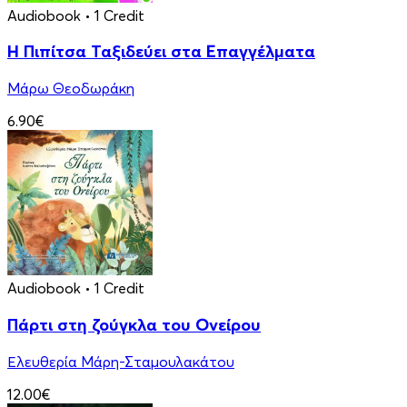
Audiobook
• 1 Credit
Η Πιπίτσα Ταξιδεύει στα Επαγγέλματα
Μάρω Θεοδωράκη
6.90€
Audiobook
• 1 Credit
Πάρτι στη ζούγκλα του Ονείρου
Ελευθερία Μάρη-Σταμουλακάτου
12.00€