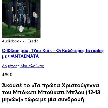
Audiobook
• 1 Credit
Ο Φίλος μου, Τζου Χιάκ - Οι Καλύτερες Ιστορίες
με ΦΑΝΤΑΣΜΑΤΑ
Δημήτρης Μαμαλούκας
4.90€
Άκουσέ το «Τα πρώτα Χριστούγεννα
του Μπόκατι Μπούκατι Μπλου (12-13
μηνών)» τώρα με μία συνδρομή