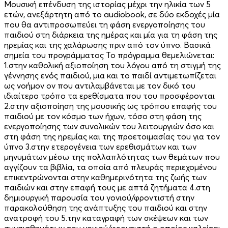
Μουσική επένδυση της ιστορίας μέχρι την ηλικία των 5
ετών, ανεξάρτητη από το audiobook, σε δύο εκδοχές μία
που θα αντιπροσωπεύει τη φάση ενεργοποίησης του
παιδιού στη διάρκεια της ημέρας και μία για τη φάση της
ηρεμίας και της χαλάρωσης πριν από τον ύπνο. Βασικά
σημεία του προγράμματος Το πρόγραμμα θεμελιώνεται:
1.στην καθολική αξιοποίηση του λόγου από τη στιγμή της
γέννησης ενός παιδιού, μια και το παιδί αντιμετωπίζεται
ως νοήμον ον που αντιλαμβάνεται με τον δικό του
ιδιαίτερο τρόπο τα ερεθίσματα που του προσφέρονται
2.στην αξιοποίηση της μουσικής ως τρόπου επαφής του
παιδιού με τον κόσμο των ήχων, τόσο στη φάση της
ενεργοποίησης των συνολικών του λειτουργιών όσο και
στη φάση της ηρεμίας και της προετοιμασίας του για τον
ύπνο 3.στην ετερογένεια των ερεθισμάτων και των
μηνυμάτων μέσω της πολλαπλότητας των θεμάτων που
αγγίζουν τα βιβλία, τα οποία από πλευράς περιεχομένου
επικεντρώνονται στην καθημερινότητα της ζωής των
παιδιών και στην επαφή τους με απτά ζητήματα 4.στη
δημιουργική παρουσία του γονιού/φροντιστή στην
παρακολούθηση της ανάπτυξης του παιδιού και στην
ανατροφή του 5.την καταγραφή των σκέψεων και των
συναισθημάτων του γονιού/φροντιστή ο οποίος καλείται