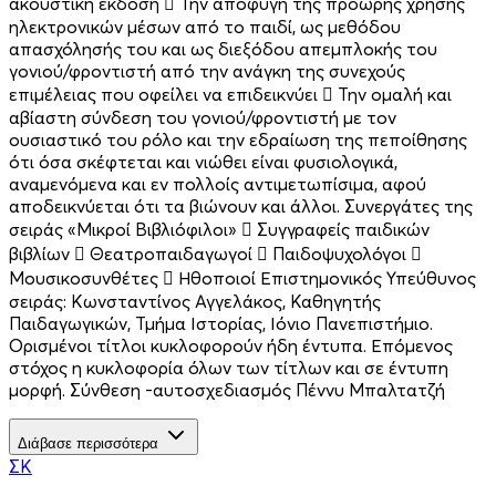
ακουστική έκδοση  Την αποφυγή της πρόωρης χρήσης
ηλεκτρονικών μέσων από το παιδί, ως μεθόδου
απασχόλησής του και ως διεξόδου απεμπλοκής του
γονιού/φροντιστή από την ανάγκη της συνεχούς
επιμέλειας που οφείλει να επιδεικνύει  Την ομαλή και
αβίαστη σύνδεση του γονιού/φροντιστή με τον
ουσιαστικό του ρόλο και την εδραίωση της πεποίθησης
ότι όσα σκέφτεται και νιώθει είναι φυσιολογικά,
αναμενόμενα και εν πολλοίς αντιμετωπίσιμα, αφού
αποδεικνύεται ότι τα βιώνουν και άλλοι. Συνεργάτες της
σειράς «Μικροί Βιβλιόφιλοι»  Συγγραφείς παιδικών
βιβλίων  Θεατροπαιδαγωγοί  Παιδοψυχολόγοι 
Μουσικοσυνθέτες  Ηθοποιοί Επιστημονικός Υπεύθυνος
σειράς: Κωνσταντίνος Αγγελάκος, Καθηγητής
Παιδαγωγικών, Τμήμα Ιστορίας, Ιόνιο Πανεπιστήμιο.
Ορισμένοι τίτλοι κυκλοφορούν ήδη έντυπα. Επόμενος
στόχος η κυκλοφορία όλων των τίτλων και σε έντυπη
μορφή. Σύνθεση -αυτοσχεδιασμός Πέννυ Μπαλτατζή
Διάβασε περισσότερα
ΣΚ