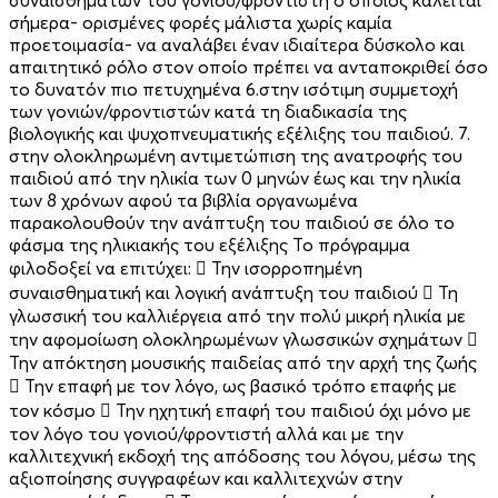
σήμερα- ορισμένες φορές μάλιστα χωρίς καμία
προετοιμασία- να αναλάβει έναν ιδιαίτερα δύσκολο και
απαιτητικό ρόλο στον οποίο πρέπει να ανταποκριθεί όσο
το δυνατόν πιο πετυχημένα 6.στην ισότιμη συμμετοχή
των γονιών/φροντιστών κατά τη διαδικασία της
βιολογικής και ψυχοπνευματικής εξέλιξης του παιδιού. 7.
στην ολοκληρωμένη αντιμετώπιση της ανατροφής του
παιδιού από την ηλικία των 0 μηνών έως και την ηλικία
των 8 χρόνων αφού τα βιβλία οργανωμένα
παρακολουθούν την ανάπτυξη του παιδιού σε όλο το
φάσμα της ηλικιακής του εξέλιξης Το πρόγραμμα
φιλοδοξεί να επιτύχει:  Την ισορροπημένη
συναισθηματική και λογική ανάπτυξη του παιδιού  Τη
γλωσσική του καλλιέργεια από την πολύ μικρή ηλικία με
την αφομοίωση ολοκληρωμένων γλωσσικών σχημάτων 
Την απόκτηση μουσικής παιδείας από την αρχή της ζωής
 Την επαφή με τον λόγο, ως βασικό τρόπο επαφής με
τον κόσμο  Την ηχητική επαφή του παιδιού όχι μόνο με
τον λόγο του γονιού/φροντιστή αλλά και με την
καλλιτεχνική εκδοχή της απόδοσης του λόγου, μέσω της
αξιοποίησης συγγραφέων και καλλιτεχνών στην