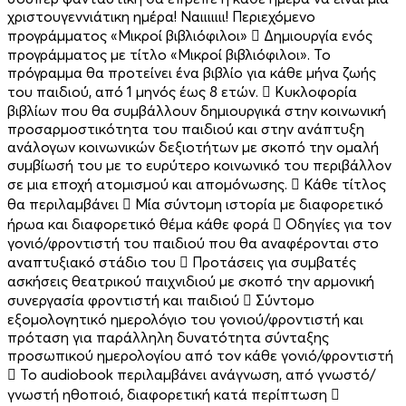
χριστουγεννιάτικη ημέρα! Ναιιιιιιι! Περιεχόμενο
προγράμματος «Μικροί βιβλιόφιλοι»  Δημιουργία ενός
προγράμματος με τίτλο «Μικροί βιβλιόφιλοι». Το
πρόγραμμα θα προτείνει ένα βιβλίο για κάθε μήνα ζωής
του παιδιού, από 1 μηνός έως 8 ετών.  Kυκλοφορία
βιβλίων που θα συμβάλλουν δημιουργικά στην κοινωνική
προσαρμοστικότητα του παιδιού και στην ανάπτυξη
ανάλογων κοινωνικών δεξιοτήτων με σκοπό την ομαλή
συμβίωσή του με το ευρύτερο κοινωνικό του περιβάλλον
σε μια εποχή ατομισμού και απομόνωσης.  Κάθε τίτλος
θα περιλαμβάνει  Μία σύντομη ιστορία με διαφορετικό
ήρωα και διαφορετικό θέμα κάθε φορά  Οδηγίες για τον
γονιό/φροντιστή του παιδιού που θα αναφέρονται στο
αναπτυξιακό στάδιο του  Προτάσεις για συμβατές
ασκήσεις θεατρικού παιχνιδιού με σκοπό την αρμονική
συνεργασία φροντιστή και παιδιού  Σύντομο
εξομολογητικό ημερολόγιο του γονιού/φροντιστή και
πρόταση για παράλληλη δυνατότητα σύνταξης
προσωπικού ημερολογίου από τον κάθε γονιό/φροντιστή
 Το audiobook περιλαμβάνει ανάγνωση, από γνωστό/
γνωστή ηθοποιό, διαφορετική κατά περίπτωση 