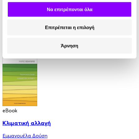
Να επιτρέπονται όλα
Audiobook
• 1 Credit
Επιτρέπεται η επιλογή
Συζητώντας με τον Φρόυντ
Dylan Thomas
Άρνηση
13.50€
eBook
Κλιματική αλλαγή
Εμμανουέλα Δούση