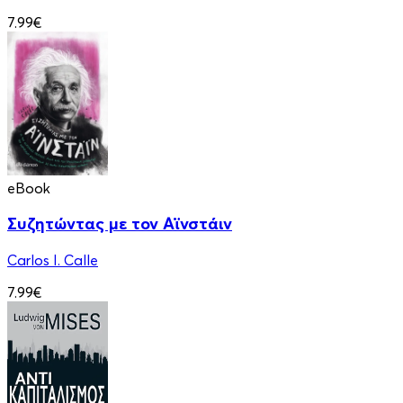
7.99€
eBook
Συζητώντας με τον Αϊνστάιν
Carlos I. Calle
7.99€