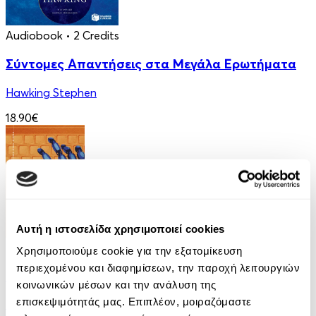
Audiobook
• 2 Credits
Σύντομες Απαντήσεις στα Μεγάλα Ερωτήματα
Hawking Stephen
18.90€
Αυτή η ιστοσελίδα χρησιμοποιεί cookies
eBook
Χρησιμοποιούμε cookie για την εξατομίκευση
περιεχομένου και διαφημίσεων, την παροχή λειτουργιών
Μεταξύ ανθρώπου και μηχανής
κοινωνικών μέσων και την ανάλυση της
επισκεψιμότητάς μας. Επιπλέον, μοιραζόμαστε
Συλλογικό έργο