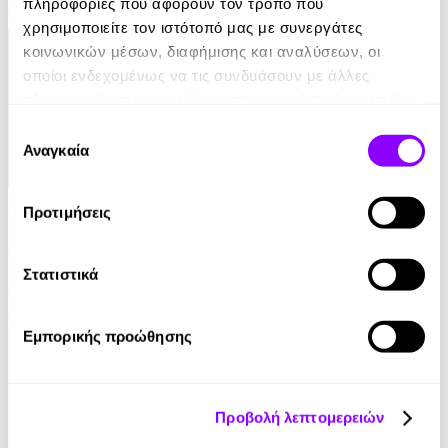
πληροφορίες που αφορούν τον τρόπο που
11.99€
χρησιμοποιείτε τον ιστότοπό μας με συνεργάτες
κοινωνικών μέσων, διαφήμισης και αναλύσεων, οι
οποίοι ενδεχομένως να τις συνδυάσουν με άλλες
πληροφορίες που τους έχετε παραχωρήσει ή τις οποίες
έχουν συλλέξει σε σχέση με την από μέρους σας χρήση
Επιλογή
των υπηρεσιών τους.
Αναγκαία
συγκατάθεσης
Audiobook
• 1 Credit
Προτιμήσεις
Με το Βλέμμα στον Ουρανό
Στατιστικά
Διονύσης Σιμόπουλος
12.90€
Εμπορικής προώθησης
Προβολή λεπτομερειών