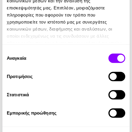
κοινωνικών μέσων και την ανάλυση της
επισκεψιμότητάς μας. Επιπλέον, μοιραζόμαστε
Theresa Cheung
πληροφορίες που αφορούν τον τρόπο που
8.99€
χρησιμοποιείτε τον ιστότοπό μας με συνεργάτες
κοινωνικών μέσων, διαφήμισης και αναλύσεων, οι
οποίοι ενδεχομένως να τις συνδυάσουν με άλλες
πληροφορίες που τους έχετε παραχωρήσει ή τις οποίες
έχουν συλλέξει σε σχέση με την από μέρους σας χρήση
Επιλογή
των υπηρεσιών τους.
Αναγκαία
συγκατάθεσης
Audiobook
• 1 Credit
Προτιμήσεις
Τα μυστικά του μοναχού που πούλησε τη Ferrari
του
Στατιστικά
Robin Sharma
Εμπορικής προώθησης
14.90€
7.45€
(-50%)