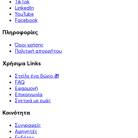
TikTok
LinkedIn
YouTube
Facebook
Πληροφορίες
Όροι χρήσης
Πολιτική απορρήτου
Χρήσιμα Links
Στείλε ένα δώρο 🎁
FAQ
Εφαρμογή
Επικοινωνία
Σχετικά με εμάς
Κοινότητα
Συγγραφείς
Αφηγητές
Eκδότες