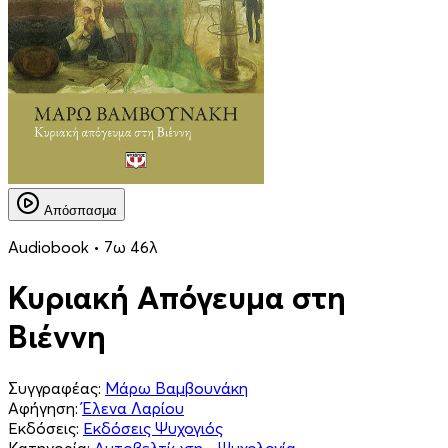
Απόσπασμα
Audiobook • 7ω 46λ
Κυριακή Απόγευμα στη
Βιέννη
Συγγραφέας:
Μάρω Βαμβουνάκη
Αφήγηση:
Έλενα Λαρίου
Εκδόσεις:
Εκδόσεις Ψυχογιός
Κατηγορία:
Αυτοβελτίωση - Ψυχολογία