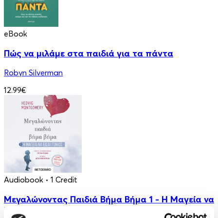
eBook
Πώς να μιλάμε στα παιδιά για τα πάντα
Robyn Silverman
12.99€
Audiobook
• 1 Credit
Μεγαλώνοντας Παιδιά Βήμα Βήμα 1 - Η Μαγεία να
Είσαι Γονιός