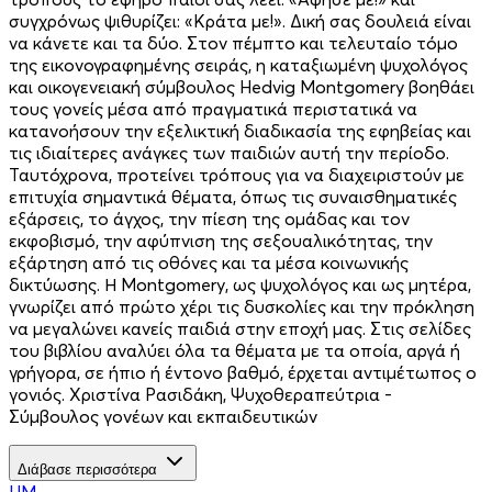
συγχρόνως ψιθυρίζει: «Κράτα με!». Δική σας δουλειά είναι
να κάνετε και τα δύο. Στον πέμπτο και τελευταίο τόμο
της εικονογραφημένης σειράς, η καταξιωμένη ψυχολόγος
και οικογενειακή σύμβουλος Hedvig Montgomery βοηθάει
τους γονείς μέσα από πραγματικά περιστατικά να
κατανοήσουν την εξελικτική διαδικασία της εφηβείας και
τις ιδιαίτερες ανάγκες των παιδιών αυτή την περίοδο.
Ταυτόχρονα, προτείνει τρόπους για να διαχειριστούν με
επιτυχία σημαντικά θέματα, όπως τις συναισθηματικές
εξάρσεις, το άγχος, την πίεση της ομάδας και τον
εκφοβισμό, την αφύπνιση της σεξουαλικότητας, την
εξάρτηση από τις οθόνες και τα μέσα κοινωνικής
δικτύωσης. Η Montgomery, ως ψυχολόγος και ως μητέρα,
γνωρίζει από πρώτο χέρι τις δυσκολίες και την πρόκληση
να μεγαλώνει κανείς παιδιά στην εποχή μας. Στις σελίδες
του βιβλίου αναλύει όλα τα θέματα με τα οποία, αργά ή
γρήγορα, σε ήπιο ή έντονο βαθμό, έρχεται αντιμέτωπος ο
γονιός. Χριστίνα Ρασιδάκη, Ψυχοθεραπεύτρια -
Σύμβουλος γονέων και εκπαιδευτικών
Διάβασε περισσότερα
HM