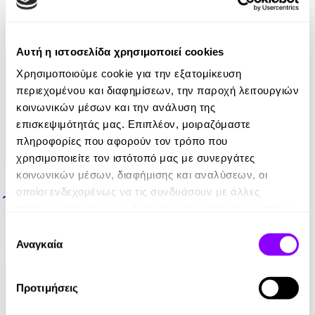
Hedvig Montgomery
12.99€
6.49€
(-50%)
Αυτή η ιστοσελίδα χρησιμοποιεί cookies
Χρησιμοποιούμε cookie για την εξατομίκευση
περιεχομένου και διαφημίσεων, την παροχή λειτουργιών
κοινωνικών μέσων και την ανάλυση της
επισκεψιμότητάς μας. Επιπλέον, μοιραζόμαστε
πληροφορίες που αφορούν τον τρόπο που
χρησιμοποιείτε τον ιστότοπό μας με συνεργάτες
eBook
κοινωνικών μέσων, διαφήμισης και αναλύσεων, οι
οποίοι ενδεχομένως να τις συνδυάσουν με άλλες
Έλα να ψηλώσουμε μαζί
πληροφορίες που τους έχετε παραχωρήσει ή τις οποίες
έχουν συλλέξει σε σχέση με την από μέρους σας χρήση
Μάριος Μάζαρης
Επιλογή
των υπηρεσιών τους.
Αναγκαία
συγκατάθεσης
12.99€
Προτιμήσεις