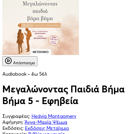
Απόσπασμα
Audiobook • 4ω 56λ
Μεγαλώνοντας Παιδιά Βήμα
Βήμα 5 - Εφηβεία
Συγγραφέας:
Hedvig Montgomery
Αφήγηση:
Άννα-Μαρία Ψέμμα
Εκδόσεις:
Εκδόσεις Μεταίχμιο
Κατηγορία:
Βιβλία για γονείς