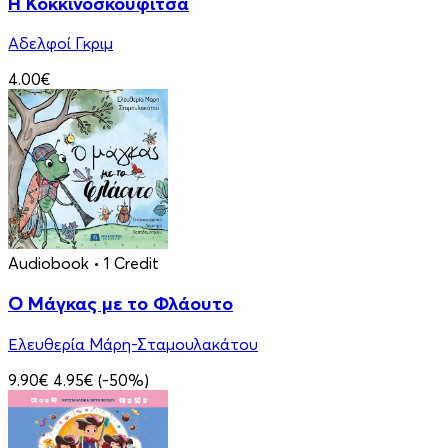
Η Κοκκινοσκουφίτσα
Αδελφοί Γκριμ
4.00€
Audiobook
• 1 Credit
Ο Μάγκας με το Φλάουτο
Ελευθερία Μάρη-Σταμουλακάτου
9.90€
4.95€
(-50%)