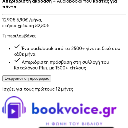
Απεριόριστη ακρόαση
+ Audiobooks που
κρατάς για
πάντα
12,90€
6,90€
/μήνα,
ετήσια χρέωση 82,80€
Τι περιλαμβάνει;
Ένα audiobook από τα 2500+ γίνεται δικό σου
κάθε μήνα
Απεριόριστη πρόσβαση στη συλλογή του
Καταλόγου Plus, με 1500+ τίτλους
Ενεργοποίηση προσφοράς
Ισχύει για τους πρώτους 12 μήνες