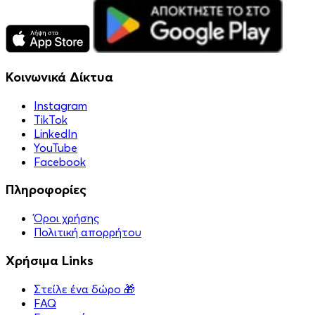
Κοινωνικά Δίκτυα
Instagram
TikTok
LinkedIn
YouTube
Facebook
Πληροφορίες
Όροι χρήσης
Πολιτική απορρήτου
Χρήσιμα Links
Στείλε ένα δώρο 🎁
FAQ