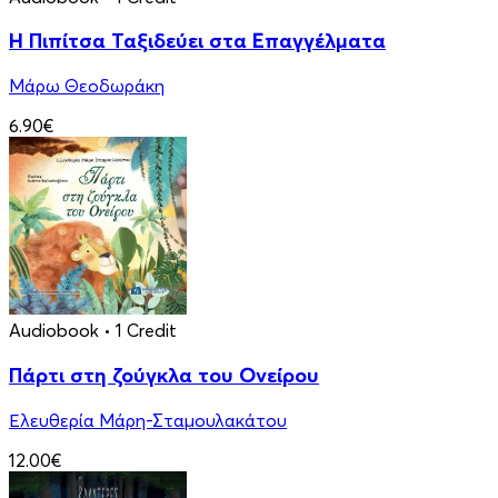
Η Πιπίτσα Ταξιδεύει στα Επαγγέλματα
Μάρω Θεοδωράκη
6.90€
Audiobook
• 1 Credit
Πάρτι στη ζούγκλα του Ονείρου
Ελευθερία Μάρη-Σταμουλακάτου
12.00€