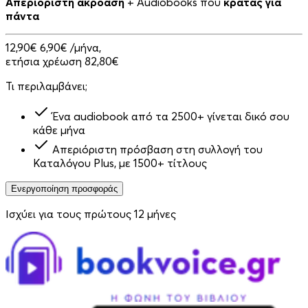
Απεριόριστη ακρόαση
+ Audiobooks που
κρατάς για
πάντα
12,90€
6,90€
/μήνα,
ετήσια χρέωση 82,80€
Τι περιλαμβάνει;
Ένα audiobook από τα 2500+ γίνεται δικό σου
κάθε μήνα
Απεριόριστη πρόσβαση στη συλλογή του
Καταλόγου Plus, με 1500+ τίτλους
Ενεργοποίηση προσφοράς
Ισχύει για τους πρώτους 12 μήνες