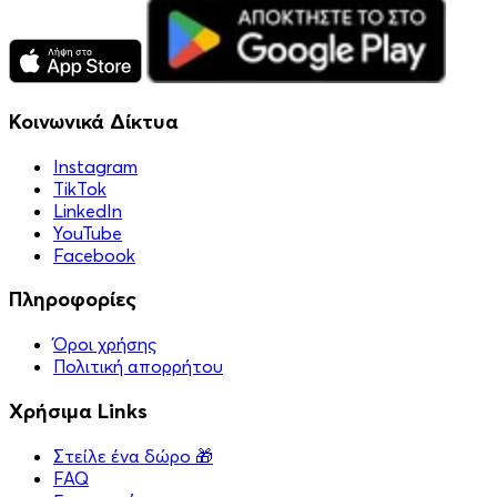
Κοινωνικά Δίκτυα
Instagram
TikTok
LinkedIn
YouTube
Facebook
Πληροφορίες
Όροι χρήσης
Πολιτική απορρήτου
Χρήσιμα Links
Στείλε ένα δώρο 🎁
FAQ