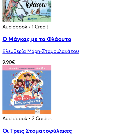
Audiobook
• 1 Credit
Ο Μάγκας με το Φλάουτο
Ελευθερία Μάρη-Σταμουλακάτου
9.90€
Audiobook
• 2 Credits
Οι Τρεις Στοματοφύλακες