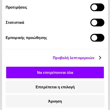
Προτιμήσεις
Audiobook
• 1 Credit
Στατιστικά
Ταξίδια στη Μυθολογία - Κατορθώματα και
Θαύματα
Εμπορικής προώθησης
Μαρία Αγγελίδου
4.90€
Προβολή λεπτομερειών
Να επιτρέπονται όλα
Επιτρέπεται η επιλογή
Άρνηση
Audiobook
• 1 Credit