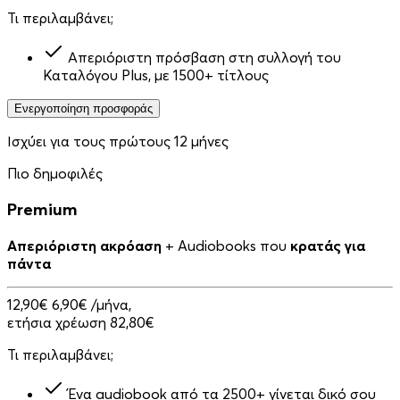
Τι περιλαμβάνει;
Απεριόριστη πρόσβαση στη συλλογή του
Καταλόγου Plus, με 1500+ τίτλους
Ενεργοποίηση προσφοράς
Ισχύει για τους πρώτους 12 μήνες
Πιο δημοφιλές
Premium
Απεριόριστη ακρόαση
+ Audiobooks που
κρατάς για
πάντα
12,90€
6,90€
/μήνα,
ετήσια χρέωση 82,80€
Τι περιλαμβάνει;
Ένα audiobook από τα 2500+ γίνεται δικό σου