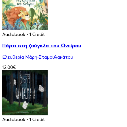
Audiobook
• 1 Credit
Πάρτι στη ζούγκλα του Ονείρου
Ελευθερία Μάρη-Σταμουλακάτου
12.00€
Audiobook
• 1 Credit