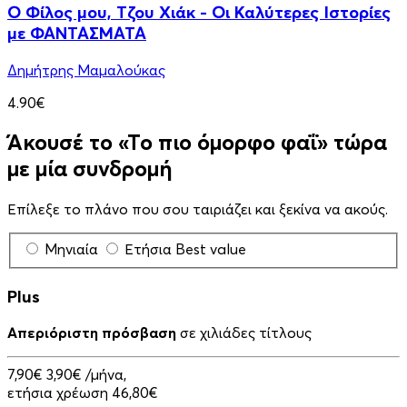
Ο Φίλος μου, Τζου Χιάκ - Οι Καλύτερες Ιστορίες
με ΦΑΝΤΑΣΜΑΤΑ
Δημήτρης Μαμαλούκας
4.90€
Άκουσέ το «Το πιο όμορφο φαΐ» τώρα
με μία συνδρομή
Επίλεξε το πλάνο που σου ταιριάζει και ξεκίνα να ακούς.
Μηνιαία
Ετήσια
Best value
Plus
Απεριόριστη πρόσβαση
σε χιλιάδες τίτλους
7,90€
3,90€
/μήνα,
ετήσια χρέωση 46,80€