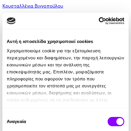
Κρυσταλλένια Βιγγοπούλου
13.50€
Αυτή η ιστοσελίδα χρησιμοποιεί cookies
Χρησιμοποιούμε cookie για την εξατομίκευση
περιεχομένου και διαφημίσεων, την παροχή λειτουργιών
κοινωνικών μέσων και την ανάλυση της
Audiobook
• 1 Credit
επισκεψιμότητάς μας. Επιπλέον, μοιραζόμαστε
πληροφορίες που αφορούν τον τρόπο που
Το Σαμοβάρι με τα Παραμύθια - Η Μύτη
χρησιμοποιείτε τον ιστότοπό μας με συνεργάτες
κοινωνικών μέσων, διαφήμισης και αναλύσεων, οι
Nikolai Gogol
οποίοι ενδεχομένως να τις συνδυάσουν με άλλες
3.90€
πληροφορίες που τους έχετε παραχωρήσει ή τις οποίες
έχουν συλλέξει σε σχέση με την από μέρους σας χρήση
Επιλογή
των υπηρεσιών τους.
Αναγκαία
συγκατάθεσης