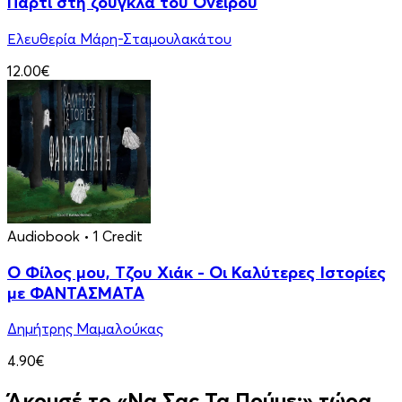
Πάρτι στη ζούγκλα του Ονείρου
Ελευθερία Μάρη-Σταμουλακάτου
12.00€
Audiobook
• 1 Credit
Ο Φίλος μου, Τζου Χιάκ - Οι Καλύτερες Ιστορίες
με ΦΑΝΤΑΣΜΑΤΑ
Δημήτρης Μαμαλούκας
4.90€
Άκουσέ το «Να Σας Τα Πούμε;» τώρα