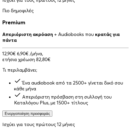
Ισχύει για τους πρώτους 12 μήνες
Πιο δημοφιλές
Premium
Απεριόριστη ακρόαση
+ Audiobooks που
κρατάς για
πάντα
12,90€
6,90€
/μήνα,
ετήσια χρέωση 82,80€
Τι περιλαμβάνει;
Ένα audiobook από τα 2500+ γίνεται δικό σου
κάθε μήνα
Απεριόριστη πρόσβαση στη συλλογή του
Καταλόγου Plus, με 1500+ τίτλους
Ενεργοποίηση προσφοράς
Ισχύει για τους πρώτους 12 μήνες