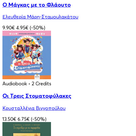
Ο Μάγκας με το Φλάουτο
Ελευθερία Μάρη-Σταμουλακάτου
9.90€
4.95€
(-50%)
Audiobook
• 2 Credits
Οι Τρεις Στοματοφύλακες
Κρυσταλλένια Βιγγοπούλου
13.50€
6.75€
(-50%)