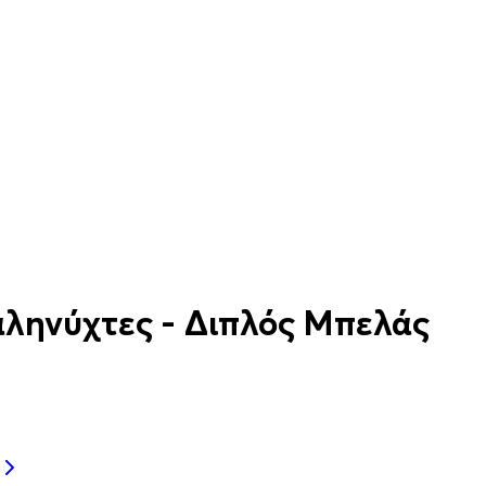
Καληνύχτες - ∆ιπλός Μπελάς