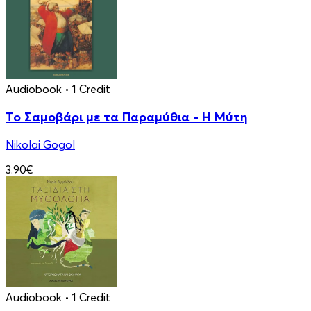
Audiobook
• 1 Credit
Το Σαμοβάρι με τα Παραμύθια - Η Μύτη
Nikolai Gogol
3.90€
Audiobook
• 1 Credit