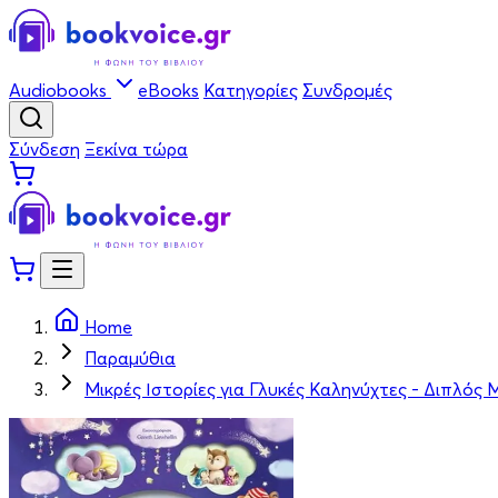
Audiobooks
eBooks
Κατηγορίες
Συνδρομές
Σύνδεση
Ξεκίνα τώρα
Home
Παραμύθια
Μικρές Ιστορίες για Γλυκές Καληνύχτες - ∆ιπλός