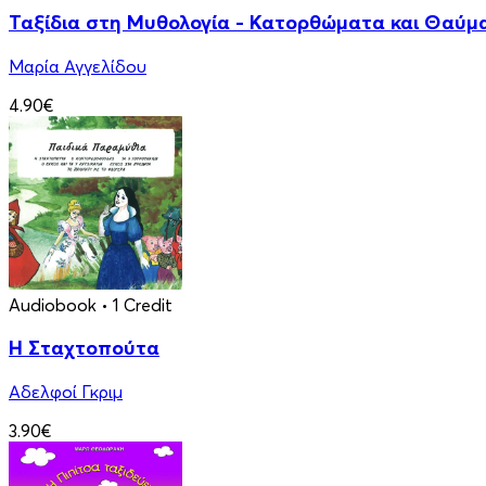
Ταξίδια στη Μυθολογία - Κατορθώματα και Θαύμ
Μαρία Αγγελίδου
4.90€
Audiobook
• 1 Credit
Η Σταχτοπούτα
Αδελφοί Γκριμ
3.90€