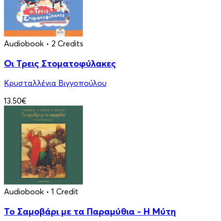
Audiobook
• 2 Credits
Οι Τρεις Στοματοφύλακες
Κρυσταλλένια Βιγγοπούλου
13.50€
Audiobook
• 1 Credit
Το Σαμοβάρι με τα Παραμύθια - Η Μύτη