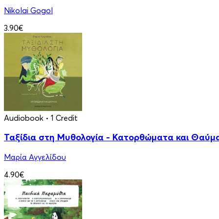
Nikolai Gogol
3.90€
Audiobook
• 1 Credit
Ταξίδια στη Μυθολογία - Κατορθώματα και Θαύμ
Μαρία Αγγελίδου
4.90€