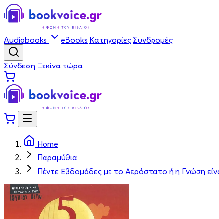
Audiobooks
eBooks
Κατηγορίες
Συνδρομές
Σύνδεση
Ξεκίνα τώρα
Home
Παραμύθια
Πέντε Εβδομάδες με το Αερόστατο ή η Γνώση είνα