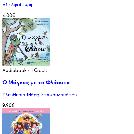
Αδελφοί Γκριμ
4.00€
Audiobook
• 1 Credit
Ο Μάγκας με το Φλάουτο
Ελευθερία Μάρη-Σταμουλακάτου
9.90€