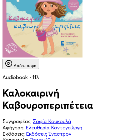
Απόσπασμα
Audiobook • 11λ
Καλοκαιρινή
Καβουροπεριπέτεια
Συγγραφέας:
Σοφία Κουκουλά
Αφήγηση:
Ελευθερία Κοντογεώργη
Εκδόσεις:
Εκδόσεις Έναστρον
Κατηγορία:
Παραμύθια