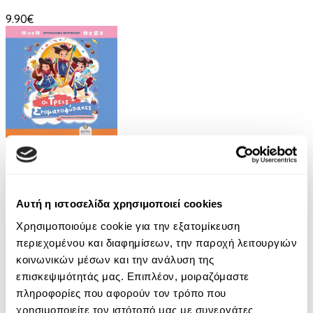
9.90€
Audiobook
• 2 Credits
Οι Τρεις Στοματοφύλακες
Κρυσταλλένια Βιγγοπούλου
Αυτή η ιστοσελίδα χρησιμοποιεί cookies
Χρησιμοποιούμε cookie για την εξατομίκευση
13.50€
περιεχομένου και διαφημίσεων, την παροχή λειτουργιών
κοινωνικών μέσων και την ανάλυση της
επισκεψιμότητάς μας. Επιπλέον, μοιραζόμαστε
πληροφορίες που αφορούν τον τρόπο που
χρησιμοποιείτε τον ιστότοπό μας με συνεργάτες