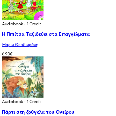
Audiobook
• 1 Credit
Η Πιπίτσα Ταξιδεύει στα Επαγγέλματα
Μάρω Θεοδωράκη
6.90€
Audiobook
• 1 Credit
Πάρτι στη ζούγκλα του Ονείρου