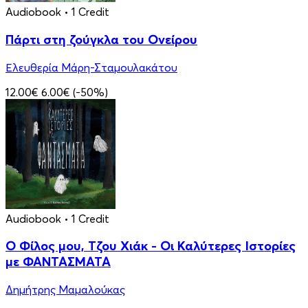
Audiobook
• 1 Credit
Πάρτι στη ζούγκλα του Ονείρου
Ελευθερία Μάρη-Σταμουλακάτου
12.00€
6.00€
(-50%)
Audiobook
• 1 Credit
Ο Φίλος μου, Τζου Χιάκ - Οι Καλύτερες Ιστορίες
με ΦΑΝΤΑΣΜΑΤΑ
Δημήτρης Μαμαλούκας