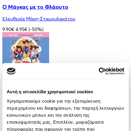
Ο Μάγκας με το Φλάουτο
Ελευθερία Μάρη-Σταμουλακάτου
9.90€
4.95€
(-50%)
Audiobook
• 2 Credits
Αυτή η ιστοσελίδα χρησιμοποιεί cookies
Οι Τρεις Στοματοφύλακες
Χρησιμοποιούμε cookie για την εξατομίκευση
Κρυσταλλένια Βιγγοπούλου
περιεχομένου και διαφημίσεων, την παροχή λειτουργιών
κοινωνικών μέσων και την ανάλυση της
13.50€
6.75€
(-50%)
επισκεψιμότητάς μας. Επιπλέον, μοιραζόμαστε
πληροφορίες που αφορούν τον τρόπο που