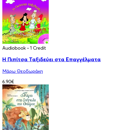
Audiobook
• 1 Credit
Η Πιπίτσα Ταξιδεύει στα Επαγγέλματα
Μάρω Θεοδωράκη
6.90€