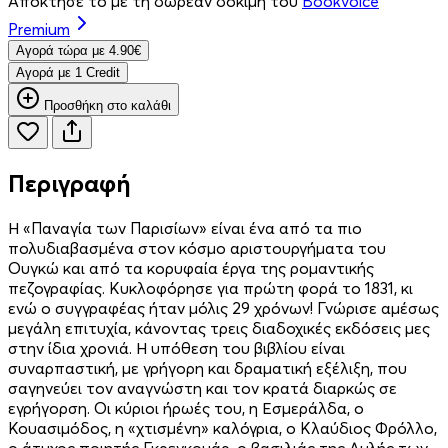
Απόκτησέ το με τη δωρεάν δοκιμή του
Bookvoice
Premium
Aγορά τώρα με 4.90€
Aγορά με 1 Credit
Προσθήκη στο καλάθι
Περιγραφή
Η «Παναγία των Παρισίων» είναι ένα από τα πιο
πολυδιαβασμένα στον κόσμο αριστουργήματα του
Ουγκώ και από τα κορυφαία έργα της ρομαντικής
πεζογραφίας. Κυκλοφόρησε για πρώτη φορά το 1831, κι
ενώ ο συγγραφέας ήταν μόλις 29 χρόνων! Γνώρισε αμέσως
μεγάλη επιτυχία, κάνοντας τρεις διαδοχικές εκδόσεις μες
στην ίδια χρονιά. Η υπόθεση του βιβλίου είναι
συναρπαστική, με γρήγορη και δραματική εξέλιξη, που
σαγηνεύει τον αναγνώστη και τον κρατά διαρκώς σε
εγρήγορση. Οι κύριοι ήρωές του, η Εσμεράλδα, ο
Κουασιμόδος, η «χτισμένη» καλόγρια, ο Κλαύδιος Φρόλλο,
ο άτυχος ποιητής Γκρεγκουάρ, ο βασιλιάς της Αυλής των