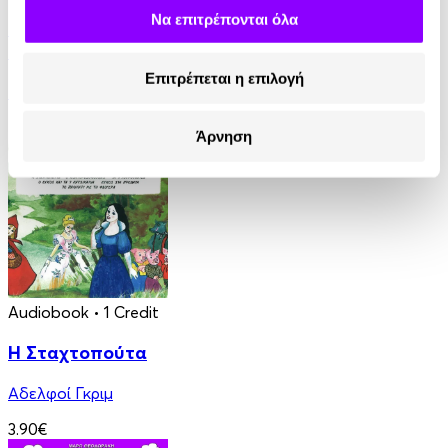
Να επιτρέπονται όλα
Ταξίδια στη Μυθολογία - Κατορθώματα και
Θαύματα
Επιτρέπεται η επιλογή
Μαρία Αγγελίδου
4.90€
Άρνηση
Audiobook
• 1 Credit
Η Σταχτοπούτα
Αδελφοί Γκριμ
3.90€