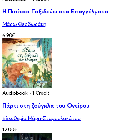
Η Πιπίτσα Ταξιδεύει στα Επαγγέλματα
Μάρω Θεοδωράκη
6.90€
Audiobook
• 1 Credit
Πάρτι στη ζούγκλα του Ονείρου
Ελευθερία Μάρη-Σταμουλακάτου
12.00€