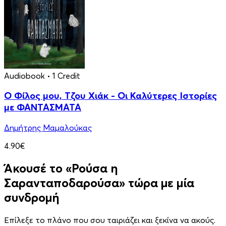
Audiobook
• 1 Credit
Ο Φίλος μου, Τζου Χιάκ - Οι Καλύτερες Ιστορίες
με ΦΑΝΤΑΣΜΑΤΑ
Δημήτρης Μαμαλούκας
4.90€
Άκουσέ το «Ρούσα η
Σαρανταποδαρούσα» τώρα με μία
συνδρομή
Επίλεξε το πλάνο που σου ταιριάζει και ξεκίνα να ακούς.