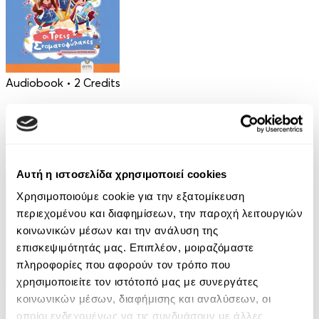
Audiobook
• 2 Credits
Οι Τρεις Στοματοφύλακες
Κρυσταλλένια Βιγγοπούλου
13.50€
Αυτή η ιστοσελίδα χρησιμοποιεί cookies
Χρησιμοποιούμε cookie για την εξατομίκευση
περιεχομένου και διαφημίσεων, την παροχή λειτουργιών
κοινωνικών μέσων και την ανάλυση της
επισκεψιμότητάς μας. Επιπλέον, μοιραζόμαστε
πληροφορίες που αφορούν τον τρόπο που
χρησιμοποιείτε τον ιστότοπό μας με συνεργάτες
Audiobook
• 1 Credit
κοινωνικών μέσων, διαφήμισης και αναλύσεων, οι
οποίοι ενδεχομένως να τις συνδυάσουν με άλλες