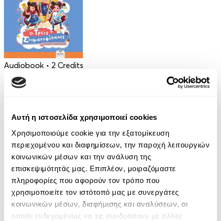
Audiobook
• 2 Credits
Οι Τρεις Στοματοφύλακες
Κρυσταλλένια Βιγγοπούλου
Αυτή η ιστοσελίδα χρησιμοποιεί cookies
13.50€
6.75€
(-50%)
Χρησιμοποιούμε cookie για την εξατομίκευση
περιεχομένου και διαφημίσεων, την παροχή λειτουργιών
κοινωνικών μέσων και την ανάλυση της
επισκεψιμότητάς μας. Επιπλέον, μοιραζόμαστε
πληροφορίες που αφορούν τον τρόπο που
χρησιμοποιείτε τον ιστότοπό μας με συνεργάτες
κοινωνικών μέσων, διαφήμισης και αναλύσεων, οι
Audiobook
• 1 Credit
οποίοι ενδεχομένως να τις συνδυάσουν με άλλες