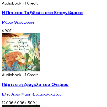
Audiobook
• 1 Credit
Η Πιπίτσα Ταξιδεύει στα Επαγγέλματα
Μάρω Θεοδωράκη
6.90€
Audiobook
• 1 Credit
Πάρτι στη ζούγκλα του Ονείρου
Ελευθερία Μάρη-Σταμουλακάτου
12.00€
6.00€
(-50%)