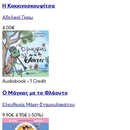
Η Κοκκινοσκουφίτσα
Αδελφοί Γκριμ
4.00€
Audiobook
• 1 Credit
Ο Μάγκας με το Φλάουτο
Ελευθερία Μάρη-Σταμουλακάτου
9.90€
4.95€
(-50%)