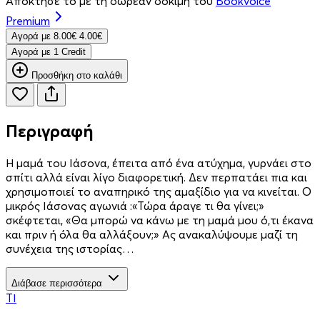
Απόκτησέ το με τη δωρεάν δοκιμή του
Bookvoice
Premium
Aγορά με
8.00€
4.00€
Aγορά με 1 Credit
Προσθήκη στο καλάθι
Περιγραφή
Η μαμά του Ιάσονα, έπειτα από ένα ατύχημα, γυρνάει στο
σπίτι αλλά είναι λίγο διαφορετική. Δεν περπατάει πια και
χρησιμοποιεί το αναπηρικό της αμαξίδιο για να κινείται. Ο
μικρός Ιάσονας αγωνιά :«Τώρα άραγε τι θα γίνει;»
σκέφτεται, «Θα μπορώ να κάνω με τη μαμά μου ό,τι έκανα
και πριν ή όλα θα αλλάξουν;» Ας ανακαλύψουμε μαζί τη
συνέχεια της ιστορίας…
Διάβασε περισσότερα
ΤΙ