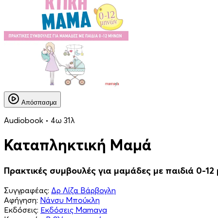
Απόσπασμα
Audiobook • 4ω 31λ
Καταπληκτική Mαμά
Πρακτικές συμβουλές για μαμάδες με παιδιά 0-12
Συγγραφέας:
Δρ Λίζα Βάρβογλη
Αφήγηση:
Νάνσυ Μπούκλη
Εκδόσεις:
Εκδόσεις Mamaya