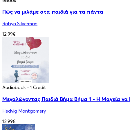
eBook
Πώς να μιλάμε στα παιδιά για τα πάντα
Robyn Silverman
12.99€
Audiobook
• 1 Credit
Μεγαλώνοντας Παιδιά Βήμα Βήμα 1 - Η Μαγεία να Ε
Hedvig Montgomery
12.99€