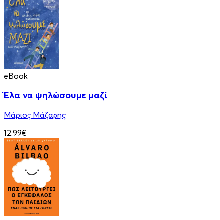
eBook
Έλα να ψηλώσουμε μαζί
Μάριος Μάζαρης
12.99€