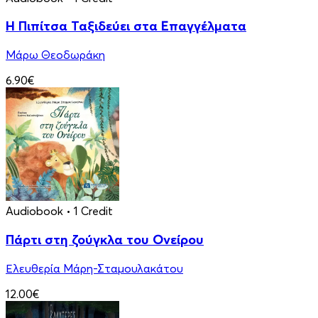
Η Πιπίτσα Ταξιδεύει στα Επαγγέλματα
Μάρω Θεοδωράκη
6.90€
Audiobook
• 1 Credit
Πάρτι στη ζούγκλα του Ονείρου
Ελευθερία Μάρη-Σταμουλακάτου
12.00€