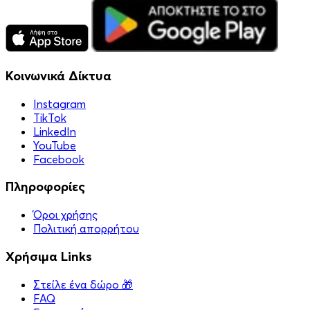
Κοινωνικά Δίκτυα
Instagram
TikTok
LinkedIn
YouTube
Facebook
Πληροφορίες
Όροι χρήσης
Πολιτική απορρήτου
Χρήσιμα Links
Στείλε ένα δώρο 🎁
FAQ