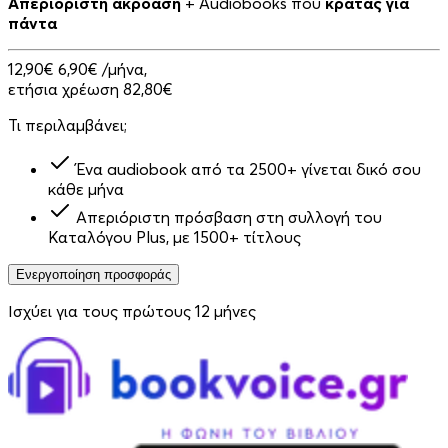
Απεριόριστη ακρόαση
+ Audiobooks που
κρατάς για
πάντα
12,90€
6,90€
/μήνα,
ετήσια χρέωση 82,80€
Τι περιλαμβάνει;
Ένα audiobook από τα 2500+ γίνεται δικό σου
κάθε μήνα
Απεριόριστη πρόσβαση στη συλλογή του
Καταλόγου Plus, με 1500+ τίτλους
Ενεργοποίηση προσφοράς
Ισχύει για τους πρώτους 12 μήνες