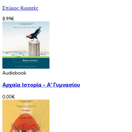
Σπύρος Κιοσσές
8.99€
Audiobook
Αρχαία Ιστορία - Α' Γυμνασίου
0.00€