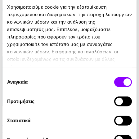
Χρησιμοποιούμε cookie για την εξατομίκευση
περιεχομένου και διαφημίσεων, την παροχή λειτουργιών
κοινωνικών μέσων και την ανάλυση της
Audiobook
επισκεψιμότητάς μας. Επιπλέον, μοιραζόμαστε
πληροφορίες που αφορούν τον τρόπο που
Ιστορία του Αρχαίου Κόσμου Α' Λυκείου
χρησιμοποιείτε τον ιστότοπό μας με συνεργάτες
κοινωνικών μέσων, διαφήμισης και αναλύσεων, οι
0.00€
οποίοι ενδεχομένως να τις συνδυάσουν με άλλες
πληροφορίες που τους έχετε παραχωρήσει ή τις οποίες
έχουν συλλέξει σε σχέση με την από μέρους σας χρήση
Επιλογή
των υπηρεσιών τους.
Αναγκαία
συγκατάθεσης
Προτιμήσεις
Audiobook
Στατιστικά
Θέματα Νεοελληνικής Ιστορίας Γ' Γενικού
Λυκείου