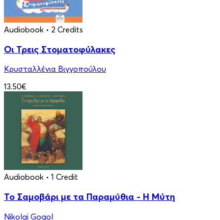
Audiobook
• 2 Credits
Οι Τρεις Στοματοφύλακες
Κρυσταλλένια Βιγγοπούλου
13.50€
Audiobook
• 1 Credit
Το Σαμοβάρι με τα Παραμύθια - Η Μύτη
Nikolai Gogol