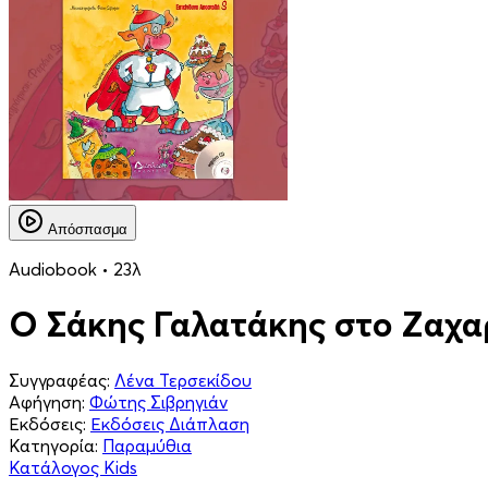
Απόσπασμα
Audiobook • 23λ
Ο Σάκης Γαλατάκης στο Ζαχα
Συγγραφέας:
Λένα Τερσεκίδου
Αφήγηση:
Φώτης Σιβρηγιάν
Εκδόσεις:
Εκδόσεις Διάπλαση
Κατηγορία:
Παραμύθια
Κατάλογος Kids