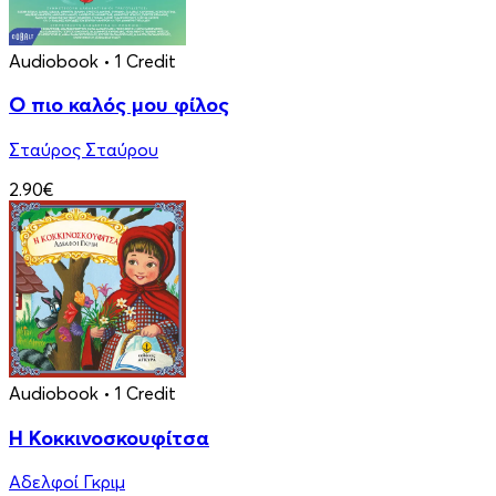
Audiobook
• 1 Credit
Ο πιο καλός μου φίλος
Σταύρος Σταύρου
2.90€
Audiobook
• 1 Credit
Η Κοκκινοσκουφίτσα
Αδελφοί Γκριμ