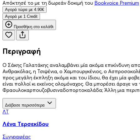
Απόκτησέ το με τη δωρεάν δοκιμή του
Bookvoice Premium
Aγορά τώρα με 4.90€
Aγορά με 1 Credit
Προσθήκη στο καλάθι
Περιγραφή
Ο Σάκης Γαλατάκης αναλαμβάνει μία ακόμα επικίνδυνη απ
Ανθρακόλας, η Τσιψένια, ο Χαμπουργκένιος, ο Ασπροσοκολέ
προς μεγάλη έκπληξη ακόμα και του ίδιου, θα έχει μία φο
είναι πολλοί κι εκείνος ολομόναχος. Θα μπορέσει άραγε να
Φραουλοκαρπουζοβυσιναδοπορτοκαλάδα; Άλλη μια περιπέτε
Διάβασε περισσότερα
ΛΤ
Λένα Τερσεκίδου
Συγγραφέας