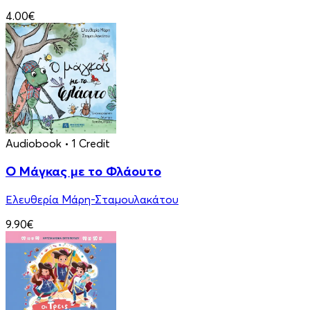
4.00€
Audiobook
• 1 Credit
Ο Μάγκας με το Φλάουτο
Ελευθερία Μάρη-Σταμουλακάτου
9.90€