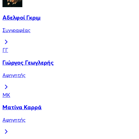
Αδελφοί Γκριμ
Συγγραφέας
ΓΓ
Γιώργος Γεωγλερής
Αφηγητής
ΜΚ
Ματίνα Καρρά
Αφηγητής