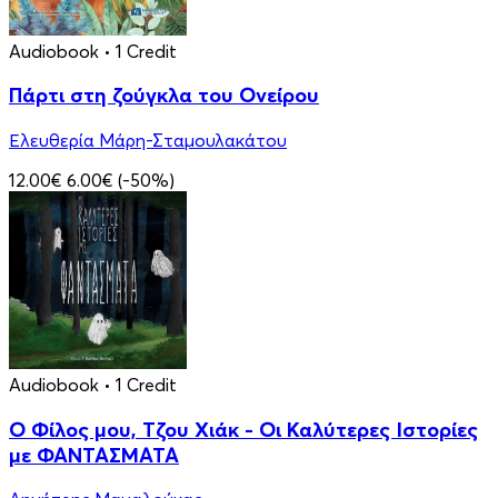
Audiobook
• 1 Credit
Πάρτι στη ζούγκλα του Ονείρου
Ελευθερία Μάρη-Σταμουλακάτου
12.00€
6.00€
(-50%)
Audiobook
• 1 Credit
Ο Φίλος μου, Τζου Χιάκ - Οι Καλύτερες Ιστορίες
με ΦΑΝΤΑΣΜΑΤΑ