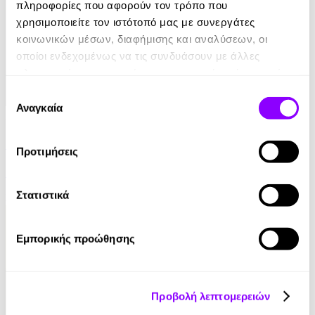
πληροφορίες που αφορούν τον τρόπο που
χρησιμοποιείτε τον ιστότοπό μας με συνεργάτες
κοινωνικών μέσων, διαφήμισης και αναλύσεων, οι
οποίοι ενδεχομένως να τις συνδυάσουν με άλλες
πληροφορίες που τους έχετε παραχωρήσει ή τις οποίες
έχουν συλλέξει σε σχέση με την από μέρους σας χρήση
Επιλογή
των υπηρεσιών τους.
Αναγκαία
συγκατάθεσης
Audiobook
• 1 Credit
Το Σαμοβάρι με τα Παραμύθια - Η Μύτη
Προτιμήσεις
Nikolai Gogol
Στατιστικά
3.90€
Εμπορικής προώθησης
Προβολή λεπτομερειών