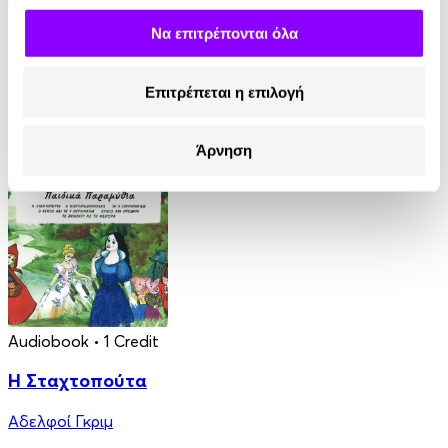
Audiobook
• 1 Credit
Να επιτρέπονται όλα
Ταξίδια στη Μυθολογία - Κατορθώματα και
Θαύματα
Επιτρέπεται η επιλογή
Μαρία Αγγελίδου
Άρνηση
4.90€
Audiobook
• 1 Credit
Η Σταχτοπούτα
Αδελφοί Γκριμ