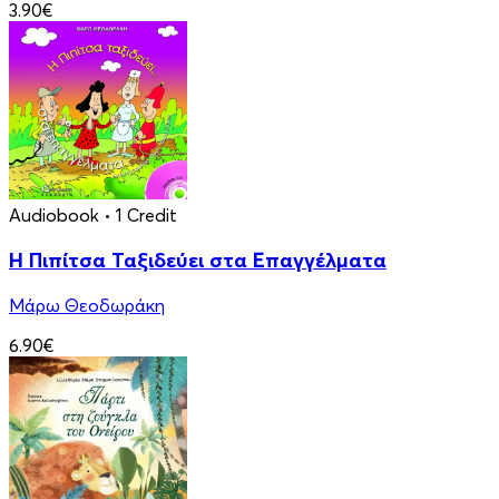
3.90€
Audiobook
• 1 Credit
Η Πιπίτσα Ταξιδεύει στα Επαγγέλματα
Μάρω Θεοδωράκη
6.90€