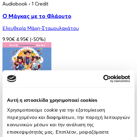
Audiobook
• 1 Credit
Ο Μάγκας με το Φλάουτο
Ελευθερία Μάρη-Σταμουλακάτου
9.90€
4.95€
(-50%)
Audiobook
• 2 Credits
Αυτή η ιστοσελίδα χρησιμοποιεί cookies
Οι Τρεις Στοματοφύλακες
Χρησιμοποιούμε cookie για την εξατομίκευση
περιεχομένου και διαφημίσεων, την παροχή λειτουργιών
Κρυσταλλένια Βιγγοπούλου
κοινωνικών μέσων και την ανάλυση της
13.50€
6.75€
(-50%)
επισκεψιμότητάς μας. Επιπλέον, μοιραζόμαστε