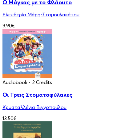
Ο Μάγκας με το Φλάουτο
Ελευθερία Μάρη-Σταμουλακάτου
9.90€
Audiobook
• 2 Credits
Οι Τρεις Στοματοφύλακες
Κρυσταλλένια Βιγγοπούλου
13.50€