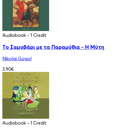
Audiobook
• 1 Credit
Το Σαμοβάρι με τα Παραμύθια - Η Μύτη
Nikolai Gogol
3.90€
Audiobook
• 1 Credit