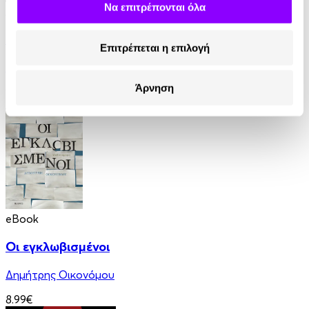
Να επιτρέπονται όλα
Audiobook
• 1 Credit
Εννέα Κύματα
Επιτρέπεται η επιλογή
Δημήτρης Φουσέκης
Άρνηση
9.00€
4.50€
(-50%)
eBook
Οι εγκλωβισμένοι
Δημήτρης Οικονόμου
8.99€