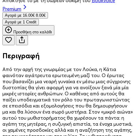
Απόκτησέ το με τη δωρεάν δοκιμή του
Bookvoice
Premium
Aγορά με
16.00€
8.00€
Aγορά με 1 Credit
Προσθήκη στο καλάθι
Περιγραφή
Από την αρχή της γνωριμίας με τον Λούκα, η Κάτια
φαινόταν αγιάτρευτα ερωτευμένη μαζί του. Ο έρωτας
που βασανίζει μια νεαρή γυναίκα εν μέσω μιας σύγχρονης
δυστοπίας θα γίνει αφορμή για να ανοίξουν ξανά μία μία
μικρές ιστορίες ανθρώπων. Ο καθένας από αυτούς θα
παίξει υποδειγματικά τον ρόλο του πρωταγωνιστώντας
σε επεισόδια και εξομολογήσεις που θα δημιουργήσουν
μα και θα λύσουν ένα σωρό μυστήρια. Στον «μικρό αιώνα»
αυτού του μυθιστορήματος θα χωρέσουν τα πάντα: η
αγάπη της μητέρας, η συζυγική απιστία, τα ένοχα μυστικά,
οι χαμένες προσδοκίες αλλά και η αναζήτηση της αγάπης,
της τρυφερότητας και της φιλίας. Τα μυθιστορήματα,