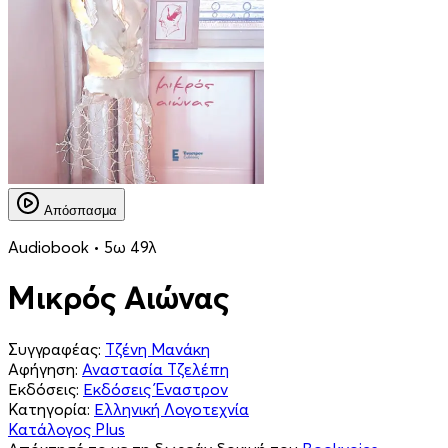
Απόσπασμα
Audiobook • 5ω 49λ
Μικρός Αιώνας
Συγγραφέας:
Τζένη Μανάκη
Αφήγηση:
Αναστασία Τζελέπη
Εκδόσεις:
Εκδόσεις Έναστρον
Κατηγορία:
Ελληνική Λογοτεχνία
Κατάλογος Plus