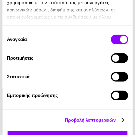
χρησιμοποιείτε τον ιστότοπό μας με συνεργάτες
κοινωνικών μέσων, διαφήμισης και αναλύσεων, οι
οποίοι ενδεχομένως να τις συνδυάσουν με άλλες
πληροφορίες που τους έχετε παραχωρήσει ή τις οποίες
έχουν συλλέξει σε σχέση με την από μέρους σας χρήση
Επιλογή
των υπηρεσιών τους.
Αναγκαία
συγκατάθεσης
eBook
Προτιμήσεις
Γαλάζια Αγελάδα
Βασίλης Τσιαμπούσης
Στατιστικά
8.99€
Εμπορικής προώθησης
Προβολή λεπτομερειών