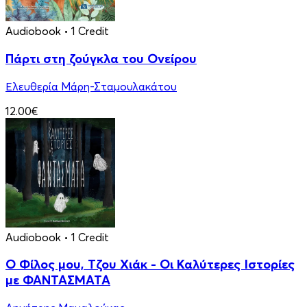
Audiobook
• 1 Credit
Πάρτι στη ζούγκλα του Ονείρου
Ελευθερία Μάρη-Σταμουλακάτου
12.00€
Audiobook
• 1 Credit
Ο Φίλος μου, Τζου Χιάκ - Οι Καλύτερες Ιστορίες
με ΦΑΝΤΑΣΜΑΤΑ