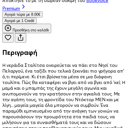
Απόκτησέ το με τη δωρεάν δοκιμή του
Bookvoice
Premium
Aγορά τώρα με 8.00€
Aγορά με 1 Credit
Προσθήκη στο καλάθι
Περιγραφή
Η νεράιδα Σταλίτσα ονειρεύεται να πάει στο Νησί του
Πελαργού, ένα ταξίδι που τελικά ξεκινάει πιο γρήγορα απ’
ό,τι περίμενε. Κι έτσι βρίσκεται μέσα σε μια διάφανη
τουλίπα. Πώς θα καταφέρει να βγει από να βγει από ’κεί; Η
μαμά και ο μπαμπάς της έχουν μεγάλη αγωνία και
ανυπομονούν να την κρατήσουν στην αγκαλιά τους. Με
την αγάπη τους, τη φροντίδα του Ντόκτορ ΜΕΝ και με
λίγη... μαγεία μαγεία όλα μπορούν να συμβούν. Ένα
παραμύθι εμπνευσμένο από την ανάγκη των γονιών να
παρουσιάσουν την προωρότητα στα παιδιά τους, να
μιλήσουν για τα συναισθήματά τους και να δώσουν
απαντήσεις στους προβληματισμούς τους. Μια μοναδική