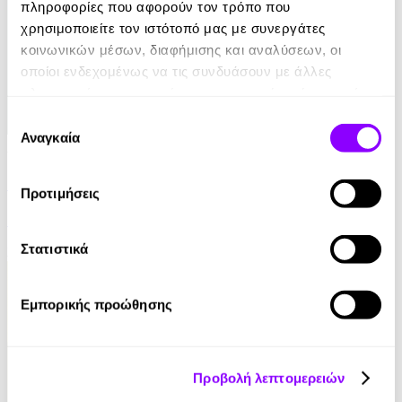
πληροφορίες που αφορούν τον τρόπο που
χρησιμοποιείτε τον ιστότοπό μας με συνεργάτες
κοινωνικών μέσων, διαφήμισης και αναλύσεων, οι
οποίοι ενδεχομένως να τις συνδυάσουν με άλλες
πληροφορίες που τους έχετε παραχωρήσει ή τις οποίες
έχουν συλλέξει σε σχέση με την από μέρους σας χρήση
Επιλογή
των υπηρεσιών τους.
Αναγκαία
συγκατάθεσης
Audiobook
• 1 Credit
Το Σαμοβάρι με τα Παραμύθια - Η Μύτη
Προτιμήσεις
Nikolai Gogol
Στατιστικά
3.90€
Εμπορικής προώθησης
Προβολή λεπτομερειών