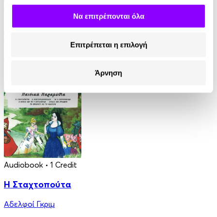
Audiobook
• 1 Credit
Να επιτρέπονται όλα
Ταξίδια στη Μυθολογία - Κατορθώματα και
Θαύματα
Επιτρέπεται η επιλογή
Μαρία Αγγελίδου
Άρνηση
4.90€
Audiobook
• 1 Credit
Η Σταχτοπούτα
Αδελφοί Γκριμ