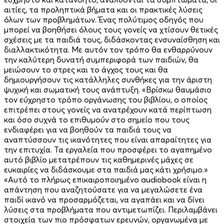
αιτίες, τα προληπτικά βήματα και οι πρακτικές λύσεις
όλων των προβλημάτων. Ένας πολύτιμος οδηγός που
μπορεί να βοηθήσει όλους τους γονείς να χτίσουν θετικές
σχέσεις με τα παιδιά τους, διδάσκοντας ενσυναίσθηση και
διαλλακτικότητα. Με αυτόν τον τρόπο θα ενθαρρύνουν
την καλύτερη δυνατή συμπεριφορά των παιδιών, θα
μειώσουν το στρες και το άγχος τους και θα
δημιουργήσουν τις κατάλληλες συνθήκες για την άριστη
ψυχική και σωματική τους ανάπτυξη. «Βρίσκω θαυμάσιο
τον εύχρηστο τρόπο οργάνωσης του βιβλίου, ο οποίος
επιτρέπει στους γονείς να ανατρέχουν κατά περίπτωση
και όσο συχνά το επιθυμούν στο σημείο που τους
ενδιαφέρει για να βοηθούν τα παιδιά τους να
αναπτύσσουν τις ικα­νότητες που είναι απαραίτητες για
την επιτυχία. Τα εργαλεία που προ­σφέρει το αγαπημένο
αυτό βιβλίο μετατρέπουν τις καθημερινές μάχες σε
ευκαιρίες να διδάσκουμε στα παι­διά μας κάτι χρήσιμο.»
«Αυτό το πλήρως επικαιροποιημένο audiobook είναι η
απάντηση που αναζητούσατε για να μεγαλώσετε ένα
παιδί ικανό να προσαρμόζεται, να αγαπάει και να δίνει
λύσεις στα προβλήμα­τα που αντιμετωπίζει. Περιλαμβάνει
στοιχεία των πιο πρόσφατων ερευ­νών, οργανωμένα με