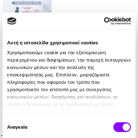
Audiobook
• 1 Credit
Μεγαλώνοντας Παιδιά Βήμα Βήμα 1 - Η Μαγεία να
Αυτή η ιστοσελίδα χρησιμοποιεί cookies
Είσαι Γονιός
Χρησιμοποιούμε cookie για την εξατομίκευση
Hedvig Montgomery
περιεχομένου και διαφημίσεων, την παροχή λειτουργιών
κοινωνικών μέσων και την ανάλυση της
12.99€
6.49€
(-50%)
επισκεψιμότητάς μας. Επιπλέον, μοιραζόμαστε
πληροφορίες που αφορούν τον τρόπο που
χρησιμοποιείτε τον ιστότοπό μας με συνεργάτες
κοινωνικών μέσων, διαφήμισης και αναλύσεων, οι
οποίοι ενδεχομένως να τις συνδυάσουν με άλλες
πληροφορίες που τους έχετε παραχωρήσει ή τις οποίες
έχουν συλλέξει σε σχέση με την από μέρους σας χρήση
Επιλογή
eBook
των υπηρεσιών τους.
Αναγκαία
συγκατάθεσης
Έλα να ψηλώσουμε μαζί