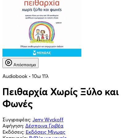
Απόσπασμα
Audiobook • 10ω 11λ
Πειθαρχία Χωρίς Ξύλο και
Φωνές
Συγγραφέας:
Jerry Wyckoff
Αφήγηση:
Δέσποινα Γριβέα
Εκδόσεις:
Εκδόσεις Μίνωας
Κατηγορία:
Βιβλία για γονείς