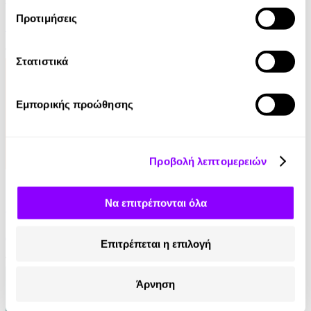
Προτιμήσεις
Μάριος Μάζαρης
12.99€
Στατιστικά
Εμπορικής προώθησης
Προβολή λεπτομερειών
eBook
Να επιτρέπονται όλα
Πως λειτουργεί ο εγκέφαλος των παιδιών
Alvaro Bilbao
Επιτρέπεται η επιλογή
13.99€
Άρνηση