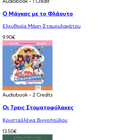
Audiobook
• 1 Credit
Ο Μάγκας με το Φλάουτο
Ελευθερία Μάρη-Σταμουλακάτου
9.90€
Audiobook
• 2 Credits
Οι Τρεις Στοματοφύλακες
Κρυσταλλένια Βιγγοπούλου
13.50€