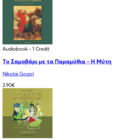
Audiobook
• 1 Credit
Το Σαμοβάρι με τα Παραμύθια - Η Μύτη
Nikolai Gogol
3.90€