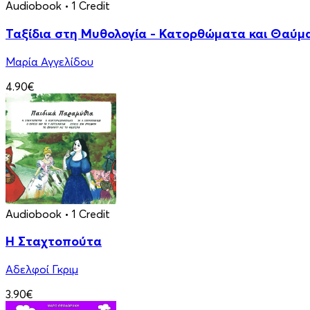
Audiobook
• 1 Credit
Ταξίδια στη Μυθολογία - Κατορθώματα και Θαύμ
Μαρία Αγγελίδου
4.90€
Audiobook
• 1 Credit
Η Σταχτοπούτα
Αδελφοί Γκριμ
3.90€