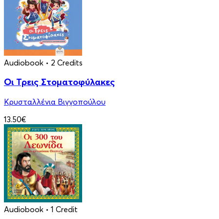
Audiobook
• 2 Credits
Οι Τρεις Στοματοφύλακες
Κρυσταλλένια Βιγγοπούλου
13.50€
Audiobook
• 1 Credit