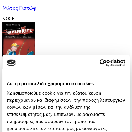
Μίλτος Πιστώφ
5.00€
eBook
Αυτή η ιστοσελίδα χρησιμοποιεί cookies
Μια υπόθεση για τον ντετέκτιβ Κλουζ 8: Η
παγίδα της μοτσαρέλας
Χρησιμοποιούμε cookie για την εξατομίκευση
περιεχομένου και διαφημίσεων, την παροχή λειτουργιών
Jurgen Banscherus
κοινωνικών μέσων και την ανάλυση της
6.99€
επισκεψιμότητάς μας. Επιπλέον, μοιραζόμαστε
πληροφορίες που αφορούν τον τρόπο που
χρησιμοποιείτε τον ιστότοπό μας με συνεργάτες