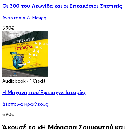
Οι 300 του Λεωνίδα και οι Eπτακόσιοι Θεσπιείς
Αναστασία Δ. Μακρή
5.90€
Audiobook
• 1 Credit
Η Μηχανή που Έφτιαχνε Ιστορίες
Δέσποινα Ηρακλέους
6.90€
Άκουσέ το «Η Μάγισσα Σουμουτού και