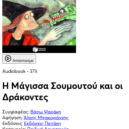
Απόσπασμα
Audiobook • 37λ
Η Μάγισσα Σουμουτού και οι
Δράκοντες
Συγγραφέας:
Βάσω Ψαράκη
Αφήγηση:
Άλκης Μπακογιάννης
Εκδόσεις:
Εκδόσεις Πατάκη
Κατηγορία:
Παιδική Λογοτεχνία