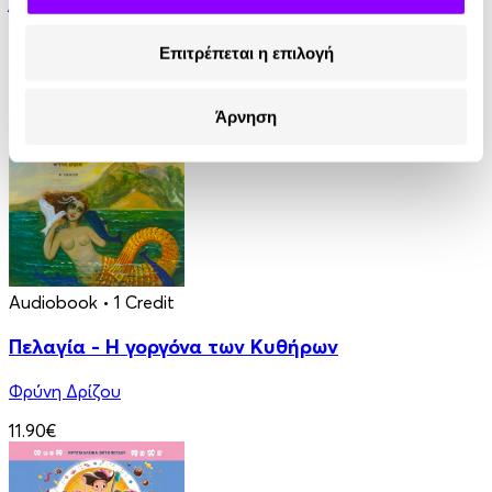
Άντα Λαβλέις. Η πρώτη προγραμματίστρια
Επιτρέπεται η επιλογή
Στέλλα Κάσδαγλη
2.50€
Άρνηση
Audiobook
• 1 Credit
Πελαγία - Η γοργόνα των Κυθήρων
Φρύνη Δρίζου
11.90€