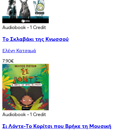
Audiobook
• 1 Credit
Το Σκλαβάκι της Κνωσσού
Ελένη Κατσαμά
7.90€
Audiobook
• 1 Credit
Σι Λόντε-Το Κορίτσι που Βρήκε τη Μουσική