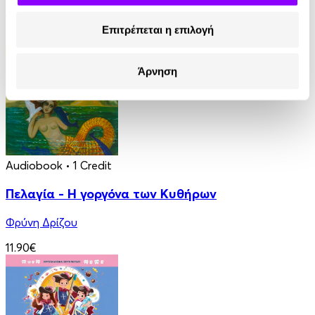
Στέλλα Κάσδαγλη
Επιτρέπεται η επιλογή
2.50€
Άρνηση
Audiobook
• 1 Credit
Πελαγία - Η γοργόνα των Κυθήρων
Φρύνη Δρίζου
11.90€