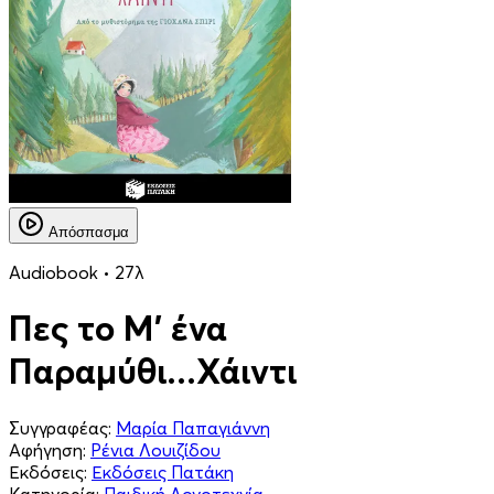
Απόσπασμα
Audiobook • 27λ
Πες το Μ' ένα
Παραμύθι...Χάιντι
Συγγραφέας:
Μαρία Παπαγιάννη
Αφήγηση:
Ρένια Λουιζίδου
Εκδόσεις:
Εκδόσεις Πατάκη
Κατηγορία:
Παιδική Λογοτεχνία