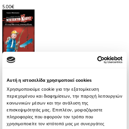
5.00€
eBook
Μια υπόθεση για τον ντετέκτιβ Κλουζ 8: Η
παγίδα της μοτσαρέλας
Αυτή η ιστοσελίδα χρησιμοποιεί cookies
Jurgen Banscherus
Χρησιμοποιούμε cookie για την εξατομίκευση
περιεχομένου και διαφημίσεων, την παροχή λειτουργιών
6.99€
κοινωνικών μέσων και την ανάλυση της
επισκεψιμότητάς μας. Επιπλέον, μοιραζόμαστε
πληροφορίες που αφορούν τον τρόπο που
χρησιμοποιείτε τον ιστότοπό μας με συνεργάτες