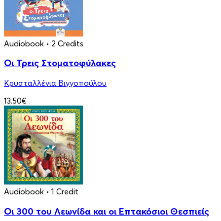
Audiobook
• 2 Credits
Οι Τρεις Στοματοφύλακες
Κρυσταλλένια Βιγγοπούλου
13.50€
Audiobook
• 1 Credit
Οι 300 του Λεωνίδα και οι Eπτακόσιοι Θεσπιείς