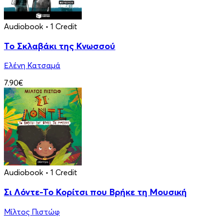
Audiobook
• 1 Credit
Το Σκλαβάκι της Κνωσσού
Ελένη Κατσαμά
7.90€
Audiobook
• 1 Credit
Σι Λόντε-Το Κορίτσι που Βρήκε τη Μουσική
Μίλτος Πιστώφ