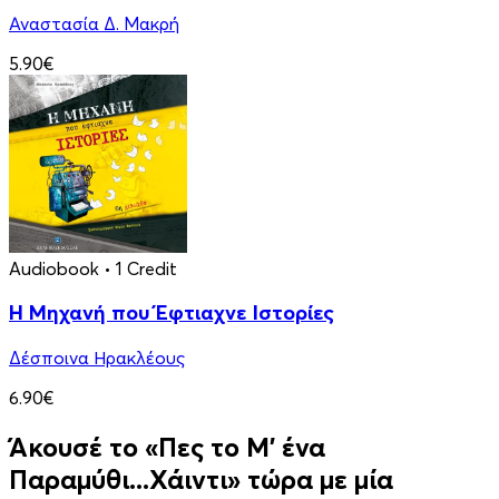
Αναστασία Δ. Μακρή
5.90€
Audiobook
• 1 Credit
Η Μηχανή που Έφτιαχνε Ιστορίες
Δέσποινα Ηρακλέους
6.90€
Άκουσέ το «Πες το Μ' ένα
Παραμύθι...Χάιντι» τώρα με μία