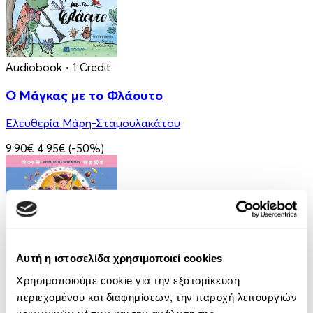
Audiobook
• 1 Credit
Ο Μάγκας με το Φλάουτο
Ελευθερία Μάρη-Σταμουλακάτου
9.90€
4.95€
(-50%)
Αυτή η ιστοσελίδα χρησιμοποιεί cookies
Audiobook
• 2 Credits
Χρησιμοποιούμε cookie για την εξατομίκευση
περιεχομένου και διαφημίσεων, την παροχή λειτουργιών
Οι Τρεις Στοματοφύλακες