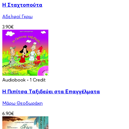
Η Σταχτοπούτα
Αδελφοί Γκριμ
3.90€
Audiobook
• 1 Credit
Η Πιπίτσα Ταξιδεύει στα Επαγγέλματα
Μάρω Θεοδωράκη
6.90€