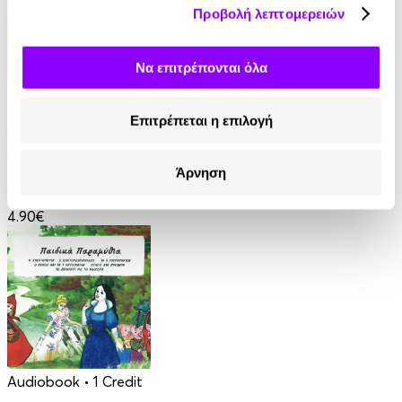
Προβολή λεπτομερειών
Να επιτρέπονται όλα
Audiobook
• 1 Credit
Επιτρέπεται η επιλογή
Ταξίδια στη Μυθολογία - Κατορθώματα και
Θαύματα
Άρνηση
Μαρία Αγγελίδου
4.90€
Audiobook
• 1 Credit