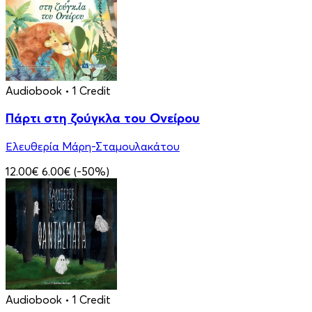
Audiobook
• 1 Credit
Πάρτι στη ζούγκλα του Ονείρου
Ελευθερία Μάρη-Σταμουλακάτου
12.00€
6.00€
(-50%)
Audiobook
• 1 Credit