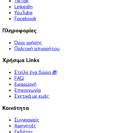
TikTok
LinkedIn
YouTube
Facebook
Πληροφορίες
Όροι χρήσης
Πολιτική απορρήτου
Χρήσιμα Links
Στείλε ένα δώρο 🎁
FAQ
Εφαρμογή
Επικοινωνία
Σχετικά με εμάς
Κοινότητα
Συγγραφείς
Αφηγητές
Eκδότες