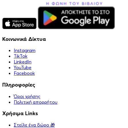
Κοινωνικά Δίκτυα
Instagram
TikTok
LinkedIn
YouTube
Facebook
Πληροφορίες
Όροι χρήσης
Πολιτική απορρήτου
Χρήσιμα Links
Στείλε ένα δώρο 🎁