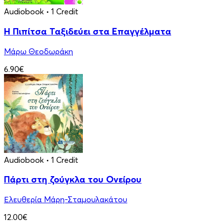
Audiobook
• 1 Credit
Η Πιπίτσα Ταξιδεύει στα Επαγγέλματα
Μάρω Θεοδωράκη
6.90€
Audiobook
• 1 Credit
Πάρτι στη ζούγκλα του Ονείρου
Ελευθερία Μάρη-Σταμουλακάτου
12.00€