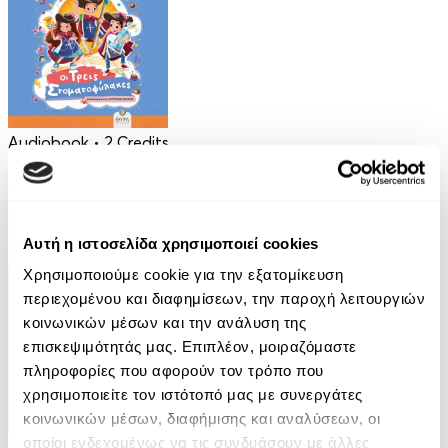
Audiobook
• 2 Credits
Οι Τρεις Στοματοφύλακες
Κρυσταλλένια Βιγγοπούλου
Αυτή η ιστοσελίδα χρησιμοποιεί cookies
13.50€
Χρησιμοποιούμε cookie για την εξατομίκευση
περιεχομένου και διαφημίσεων, την παροχή λειτουργιών
κοινωνικών μέσων και την ανάλυση της
επισκεψιμότητάς μας. Επιπλέον, μοιραζόμαστε
πληροφορίες που αφορούν τον τρόπο που
χρησιμοποιείτε τον ιστότοπό μας με συνεργάτες
κοινωνικών μέσων, διαφήμισης και αναλύσεων, οι
Audiobook
• 1 Credit
οποίοι ενδεχομένως να τις συνδυάσουν με άλλες