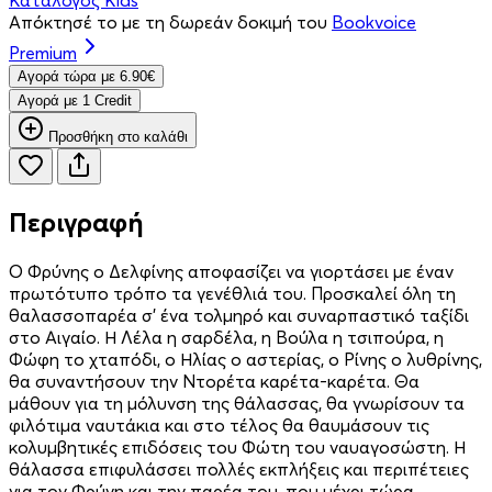
Απόκτησέ το με τη δωρεάν δοκιμή του
Bookvoice
Premium
Aγορά τώρα με 6.90€
Aγορά με 1 Credit
Προσθήκη στο καλάθι
Περιγραφή
Ο Φρύνης ο Δελφίνης αποφασίζει να γιορτάσει με έναν
πρωτότυπο τρόπο τα γενέθλιά του. Προσκαλεί όλη τη
θαλασσοπαρέα σ' ένα τολμηρό και συναρπαστικό ταξίδι
στο Αιγαίο. Η Λέλα η σαρδέλα, η Βούλα η τσιπούρα, η
Φώφη το χταπόδι, ο Ηλίας ο αστερίας, ο Ρίνης ο λυθρίνης,
θα συναντήσουν την Ντορέτα καρέτα-καρέτα. Θα
μάθουν για τη μόλυνση της θάλασσας, θα γνωρίσουν τα
φιλότιμα ναυτάκια και στο τέλος θα θαυμάσουν τις
κολυμβητικές επιδόσεις του Φώτη του ναυαγοσώστη. Η
θάλασσα επιφυλάσσει πολλές εκπλήξεις και περιπέτειες
για τον Φρύνη και την παρέα του, που μέχρι τώρα