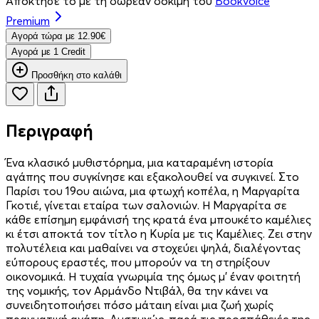
Απόκτησέ το με τη δωρεάν δοκιμή του
Bookvoice
Premium
Aγορά τώρα με 12.90€
Aγορά με 1 Credit
Προσθήκη στο καλάθι
Περιγραφή
Ένα κλασικό μυθιστόρημα, μια καταραμένη ιστορία
αγάπης που συγκίνησε και εξακολουθεί να συγκινεί. Στο
Παρίσι του 19ου αιώνα, μια φτωχή κοπέλα, η Μαργαρίτα
Γκοτιέ, γίνεται εταίρα των σαλονιών. Η Μαργαρίτα σε
κάθε επίσημη εμφάνισή της κρατά ένα μπουκέτο καμέλιες
κι έτσι αποκτά τον τίτλο η Κυρία με τις Καμέλιες. Ζει στην
πολυτέλεια και μαθαίνει να στοχεύει ψηλά, διαλέγοντας
εύπορους εραστές, που μπορούν να τη στηρίξουν
οικονομικά. Η τυχαία γνωριμία της όμως μ' έναν φοιτητή
της νομικής, τον Αρμάνδο Ντιβάλ, θα την κάνει να
συνειδητοποιήσει πόσο μάταιη είναι μια ζωή χωρίς
πραγματική αγάπη. Δυστυχώς, παρά τις προσπάθειές της,