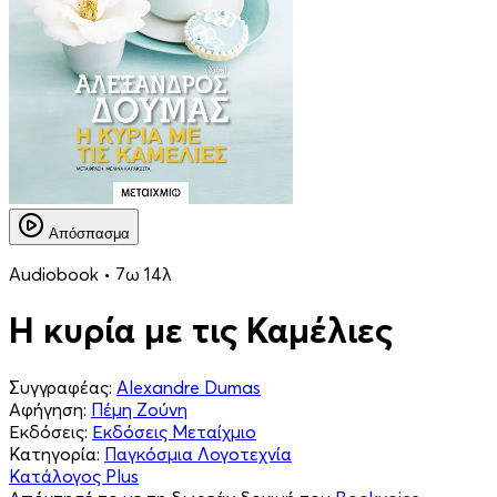
Απόσπασμα
Audiobook • 7ω 14λ
Η κυρία με τις Καμέλιες
Συγγραφέας:
Alexandre Dumas
Αφήγηση:
Πέμη Ζούνη
Εκδόσεις:
Εκδόσεις Μεταίχμιο
Κατηγορία:
Παγκόσμια Λογοτεχνία
Κατάλογος Plus