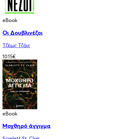
eBook
Οι Δουβλινέζοι
Τζέιμς Τζόις
10.15€
eBook
Μοχθηρό άγγιγμα
Scarlett St. Clair