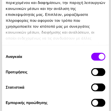
περιεχομένου και διαφημίσεων, την παροχή λειτουργιών
κοινωνικών μέσων και την ανάλυση της
επισκεψιμότητάς μας. Επιπλέον, μοιραζόμαστε
Audiobook
• 1 Credit
πληροφορίες που αφορούν τον τρόπο που
Στο Σπίτι Της
χρησιμοποιείτε τον ιστότοπό μας με συνεργάτες
κοινωνικών μέσων, διαφήμισης και αναλύσεων, οι
Yael Van Der Wouden
οποίοι ενδεχομένως να τις συνδυάσουν με άλλες
16.90€
πληροφορίες που τους έχετε παραχωρήσει ή τις οποίες
έχουν συλλέξει σε σχέση με την από μέρους σας χρήση
Επιλογή
των υπηρεσιών τους.
Αναγκαία
συγκατάθεσης
Προτιμήσεις
Στατιστικά
Audiobook
• 1 Credit
Ο Τελευταίος των Μοϊκανών
Εμπορικής προώθησης
James Fenimore Cooper