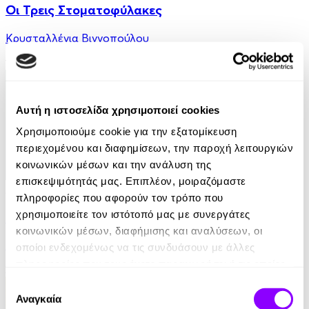
Οι Τρεις Στοματοφύλακες
Κρυσταλλένια Βιγγοπούλου
13.50€
6.75€
(-50%)
Αυτή η ιστοσελίδα χρησιμοποιεί cookies
Χρησιμοποιούμε cookie για την εξατομίκευση
περιεχομένου και διαφημίσεων, την παροχή λειτουργιών
κοινωνικών μέσων και την ανάλυση της
επισκεψιμότητάς μας. Επιπλέον, μοιραζόμαστε
Audiobook
• 1 Credit
πληροφορίες που αφορούν τον τρόπο που
χρησιμοποιείτε τον ιστότοπό μας με συνεργάτες
Το Σαμοβάρι με τα Παραμύθια - Η Μύτη
κοινωνικών μέσων, διαφήμισης και αναλύσεων, οι
Nikolai Gogol
οποίοι ενδεχομένως να τις συνδυάσουν με άλλες
πληροφορίες που τους έχετε παραχωρήσει ή τις οποίες
3.90€
έχουν συλλέξει σε σχέση με την από μέρους σας χρήση
Επιλογή
των υπηρεσιών τους.
Αναγκαία
συγκατάθεσης