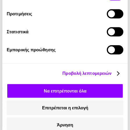
Προτιμήσεις
Στατιστικά
Audiobook
• 1 Credit
Ταξίδια στη Μυθολογία - Κατορθώματα και
Εμπορικής προώθησης
Θαύματα
Μαρία Αγγελίδου
Προβολή λεπτομερειών
4.90€
Να επιτρέπονται όλα
Επιτρέπεται η επιλογή
Άρνηση