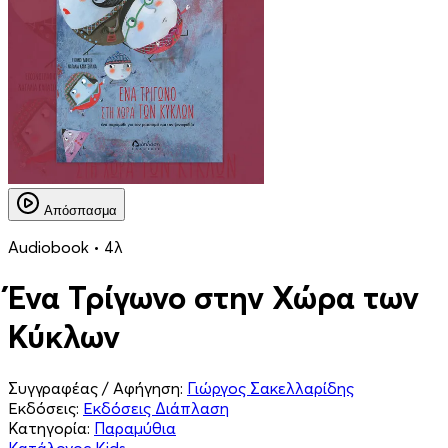
Απόσπασμα
Audiobook • 4λ
Ένα Τρίγωνο στην Χώρα των
Κύκλων
Συγγραφέας / Αφήγηση:
Γιώργος Σακελλαρίδης
Εκδόσεις:
Εκδόσεις Διάπλαση
Κατηγορία:
Παραμύθια
Κατάλογος Kids