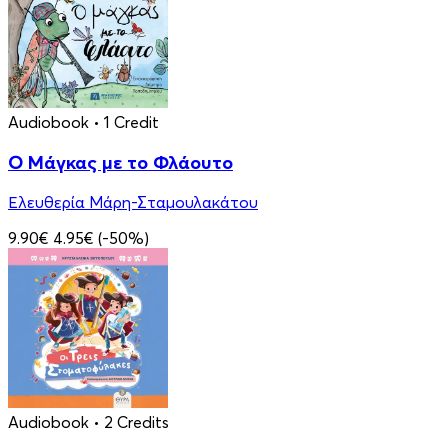
Audiobook
• 1 Credit
Ο Μάγκας με το Φλάουτο
Ελευθερία Μάρη-Σταμουλακάτου
9.90€
4.95€
(-50%)
Audiobook
• 2 Credits