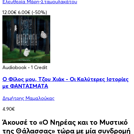
Ελευθερία Μάρη-Σταμουλακάτου
12.00€
6.00€
(-50%)
Audiobook
• 1 Credit
Ο Φίλος μου, Τζου Χιάκ - Οι Καλύτερες Ιστορίες
με ΦΑΝΤΑΣΜΑΤΑ
Δημήτρης Μαμαλούκας
4.90€
Άκουσέ το «Ο Νηρέας και το Μυστικό
της Θάλασσας» τώρα με μία συνδρομή