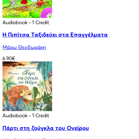
Audiobook
• 1 Credit
Η Πιπίτσα Ταξιδεύει στα Επαγγέλματα
Μάρω Θεοδωράκη
6.90€
Audiobook
• 1 Credit
Πάρτι στη ζούγκλα του Ονείρου