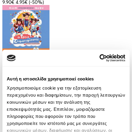
9.90€
4.95€
(-50%)
Audiobook
• 2 Credits
Οι Τρεις Στοματοφύλακες
Αυτή η ιστοσελίδα χρησιμοποιεί cookies
Κρυσταλλένια Βιγγοπούλου
Χρησιμοποιούμε cookie για την εξατομίκευση
13.50€
6.75€
(-50%)
περιεχομένου και διαφημίσεων, την παροχή λειτουργιών
κοινωνικών μέσων και την ανάλυση της
επισκεψιμότητάς μας. Επιπλέον, μοιραζόμαστε
πληροφορίες που αφορούν τον τρόπο που
χρησιμοποιείτε τον ιστότοπό μας με συνεργάτες
κοινωνικών μέσων, διαφήμισης και αναλύσεων, οι