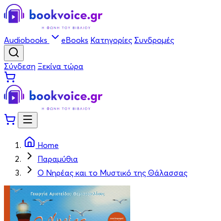
Audiobooks
eBooks
Κατηγορίες
Συνδρομές
Σύνδεση
Ξεκίνα τώρα
Home
Παραμύθια
Ο Νηρέας και το Μυστικό της Θάλασσας