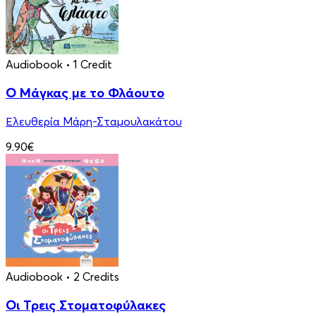
Audiobook
• 1 Credit
Ο Μάγκας με το Φλάουτο
Ελευθερία Μάρη-Σταμουλακάτου
9.90€
Audiobook
• 2 Credits
Οι Τρεις Στοματοφύλακες