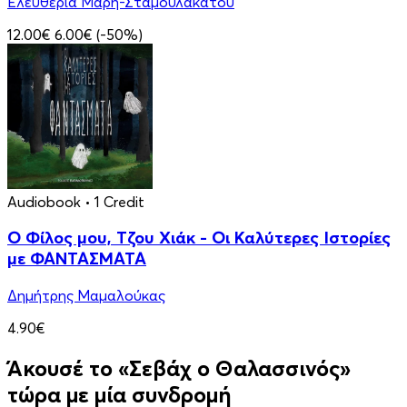
Ελευθερία Μάρη-Σταμουλακάτου
12.00€
6.00€
(-50%)
Audiobook
• 1 Credit
Ο Φίλος μου, Τζου Χιάκ - Οι Καλύτερες Ιστορίες
με ΦΑΝΤΑΣΜΑΤΑ
Δημήτρης Μαμαλούκας
4.90€
Άκουσέ το «Σεβάχ ο Θαλασσινός»
τώρα με μία συνδρομή