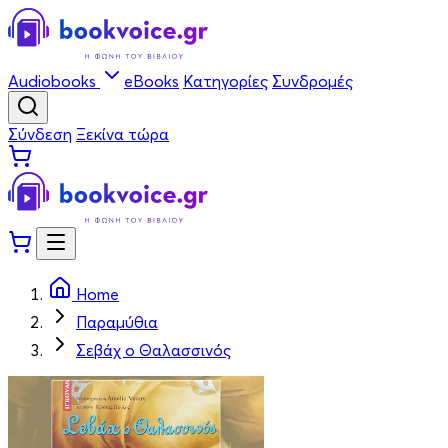
Audiobooks
eBooks
Κατηγορίες
Συνδρομές
Σύνδεση
Ξεκίνα τώρα
Home
Παραμύθια
Σεβάχ ο Θαλασσινός