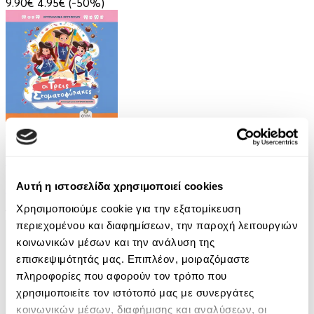
9.90€
4.95€
(-50%)
Audiobook
• 2 Credits
Οι Τρεις Στοματοφύλακες
Αυτή η ιστοσελίδα χρησιμοποιεί cookies
Κρυσταλλένια Βιγγοπούλου
Χρησιμοποιούμε cookie για την εξατομίκευση
13.50€
6.75€
(-50%)
περιεχομένου και διαφημίσεων, την παροχή λειτουργιών
κοινωνικών μέσων και την ανάλυση της
επισκεψιμότητάς μας. Επιπλέον, μοιραζόμαστε
πληροφορίες που αφορούν τον τρόπο που
χρησιμοποιείτε τον ιστότοπό μας με συνεργάτες
κοινωνικών μέσων, διαφήμισης και αναλύσεων, οι