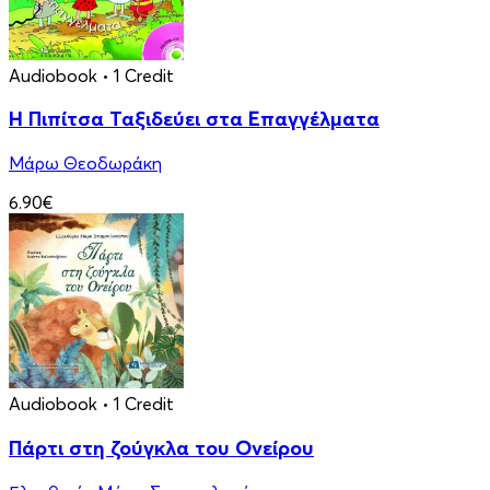
Audiobook
• 1 Credit
Η Πιπίτσα Ταξιδεύει στα Επαγγέλματα
Μάρω Θεοδωράκη
6.90€
Audiobook
• 1 Credit
Πάρτι στη ζούγκλα του Ονείρου