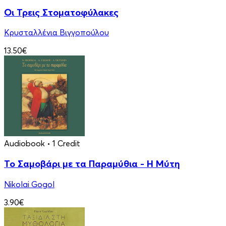
Οι Τρεις Στοματοφύλακες
Κρυσταλλένια Βιγγοπούλου
13.50€
Audiobook
• 1 Credit
Το Σαμοβάρι με τα Παραμύθια - Η Μύτη
Nikolai Gogol
3.90€