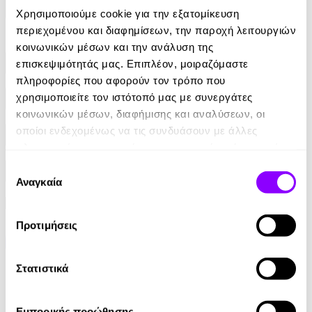
Φίλτρα
Χρησιμοποιούμε cookie για την εξατομίκευση
περιεχομένου και διαφημίσεων, την παροχή λειτουργιών
Φίλτρα
κοινωνικών μέσων και την ανάλυση της
επισκεψιμότητάς μας. Επιπλέον, μοιραζόμαστε
Συγγραφείς
πληροφορίες που αφορούν τον τρόπο που
χρησιμοποιείτε τον ιστότοπό μας με συνεργάτες
Αφηγητές
κοινωνικών μέσων, διαφήμισης και αναλύσεων, οι
οποίοι ενδεχομένως να τις συνδυάσουν με άλλες
Κατηγορίες
πληροφορίες που τους έχετε παραχωρήσει ή τις οποίες
έχουν συλλέξει σε σχέση με την από μέρους σας χρήση
Επιλογή
Εκδοτικοί οίκοι
των υπηρεσιών τους.
Αναγκαία
συγκατάθεσης
Προτιμήσεις
Στατιστικά
Εμπορικής προώθησης