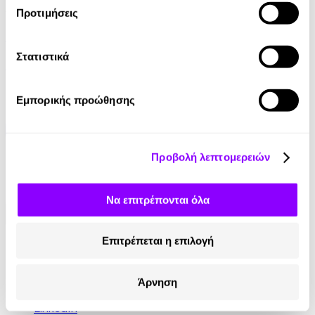
Audiobook
• 1 Credit
Προτιμήσεις
Ερωτόκριτος
Στατιστικά
Κατερίνα Μουρίκη
4.90€
Εμπορικής προώθησης
Προβολή λεπτομερειών
Να επιτρέπονται όλα
Επιτρέπεται η επιλογή
Κοινωνικά Δίκτυα
Instagram
Άρνηση
TikTok
LinkedIn