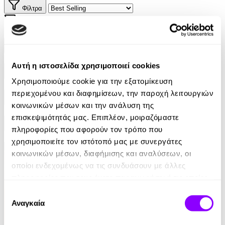
Φίλτρα
Φίλτρα
Συγγραφείς
Αυτή η ιστοσελίδα χρησιμοποιεί cookies
Αφηγητές
Χρησιμοποιούμε cookie για την εξατομίκευση
περιεχομένου και διαφημίσεων, την παροχή λειτουργιών
Κατηγορίες
κοινωνικών μέσων και την ανάλυση της
επισκεψιμότητάς μας. Επιπλέον, μοιραζόμαστε
Εκδοτικοί οίκοι
πληροφορίες που αφορούν τον τρόπο που
χρησιμοποιείτε τον ιστότοπό μας με συνεργάτες
κοινωνικών μέσων, διαφήμισης και αναλύσεων, οι
οποίοι ενδεχομένως να τις συνδυάσουν με άλλες
πληροφορίες που τους έχετε παραχωρήσει ή τις οποίες
έχουν συλλέξει σε σχέση με την από μέρους σας χρήση
Επιλογή
των υπηρεσιών τους.
Αναγκαία
συγκατάθεσης