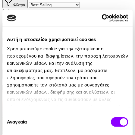
Φίλτρα
Φίλτρα
Συγγραφείς
Αυτή η ιστοσελίδα χρησιμοποιεί cookies
Αφηγητές
Χρησιμοποιούμε cookie για την εξατομίκευση
περιεχομένου και διαφημίσεων, την παροχή λειτουργιών
Κατηγορίες
κοινωνικών μέσων και την ανάλυση της
επισκεψιμότητάς μας. Επιπλέον, μοιραζόμαστε
Εκδοτικοί οίκοι
πληροφορίες που αφορούν τον τρόπο που
χρησιμοποιείτε τον ιστότοπό μας με συνεργάτες
κοινωνικών μέσων, διαφήμισης και αναλύσεων, οι
οποίοι ενδεχομένως να τις συνδυάσουν με άλλες
πληροφορίες που τους έχετε παραχωρήσει ή τις οποίες
έχουν συλλέξει σε σχέση με την από μέρους σας χρήση
Επιλογή
των υπηρεσιών τους.
Αναγκαία
συγκατάθεσης