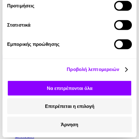
Audiobook
• 1 Credit
Προτιμήσεις
Νανουρίσματα
Στατιστικά
Χρύσα Σκοπελίτου
6.90€
Εμπορικής προώθησης
Προβολή λεπτομερειών
Να επιτρέπονται όλα
Επιτρέπεται η επιλογή
Κοινωνικά Δίκτυα
Instagram
Άρνηση
TikTok
LinkedIn