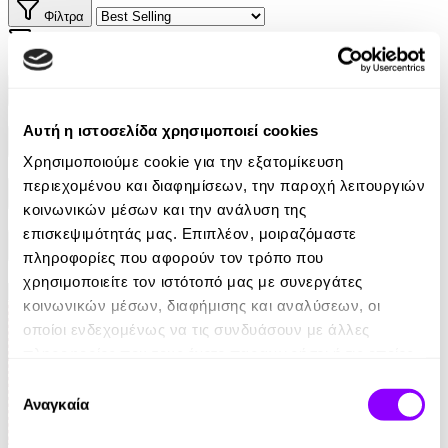
Φίλτρα
Φίλτρα
Συγγραφείς
Αυτή η ιστοσελίδα χρησιμοποιεί cookies
Αφηγητές
Χρησιμοποιούμε cookie για την εξατομίκευση
περιεχομένου και διαφημίσεων, την παροχή λειτουργιών
Κατηγορίες
κοινωνικών μέσων και την ανάλυση της
επισκεψιμότητάς μας. Επιπλέον, μοιραζόμαστε
Εκδοτικοί οίκοι
πληροφορίες που αφορούν τον τρόπο που
χρησιμοποιείτε τον ιστότοπό μας με συνεργάτες
κοινωνικών μέσων, διαφήμισης και αναλύσεων, οι
οποίοι ενδεχομένως να τις συνδυάσουν με άλλες
πληροφορίες που τους έχετε παραχωρήσει ή τις οποίες
έχουν συλλέξει σε σχέση με την από μέρους σας χρήση
Επιλογή
των υπηρεσιών τους.
Αναγκαία
συγκατάθεσης