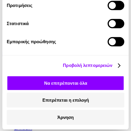
Audiobook
• 1 Credit
Προτιμήσεις
Ο Ερμής το Άτακτο Πόνυ
Στατιστικά
Λένα Τερσεκίδου
6.90€
Εμπορικής προώθησης
Προβολή λεπτομερειών
Να επιτρέπονται όλα
Επιτρέπεται η επιλογή
Κοινωνικά Δίκτυα
Instagram
Άρνηση
TikTok
LinkedIn