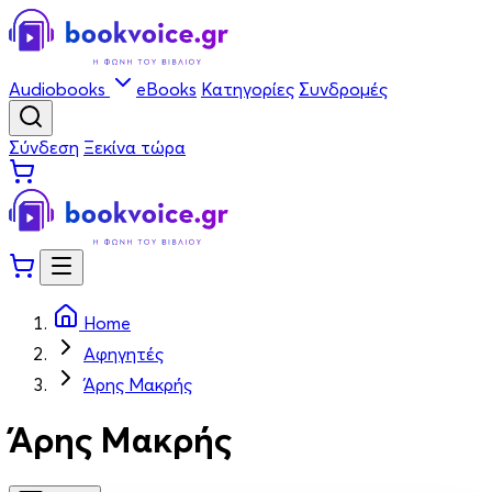
Audiobooks
eBooks
Κατηγορίες
Συνδρομές
Σύνδεση
Ξεκίνα τώρα
Home
Αφηγητές
Άρης Μακρής
Άρης Μακρής